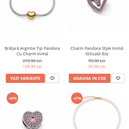
TRICOURI & TOPURI
Charm Pandora Style Inimă
Brățară Argintie Tip Pandora
Stilizată Roz
Cu Charm Inimă
99,90 Lei
219,90 Lei
59,90 Lei
129,90 Lei
ADAUGA IN COS
VEZI VARIANTE
-40%
-47%