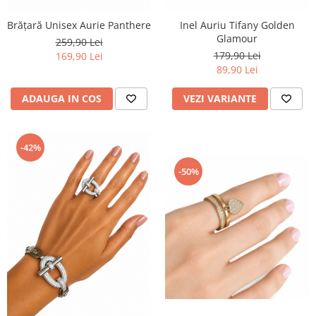
Brățară Unisex Aurie Panthere
Inel Auriu Tifany Golden
Glamour
259,90 Lei
179,90 Lei
169,90 Lei
89,90 Lei
ADAUGA IN COS
VEZI VARIANTE
-42%
-50%