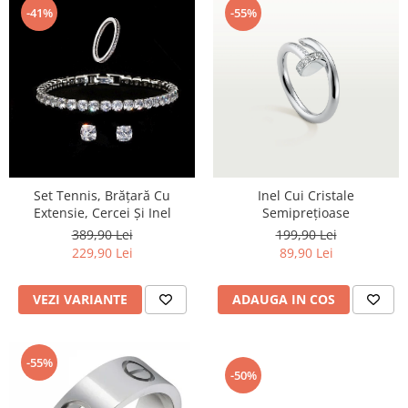
-41%
-55%
Set Tennis, Brățară Cu
Inel Cui Cristale
Extensie, Cercei Și Inel
Semiprețioase
389,90 Lei
199,90 Lei
229,90 Lei
89,90 Lei
VEZI VARIANTE
ADAUGA IN COS
-55%
-50%