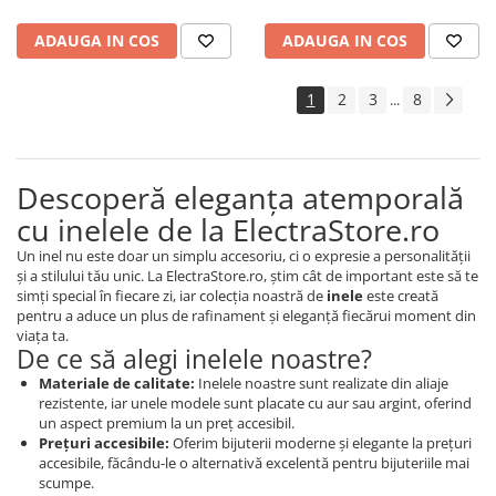
ADAUGA IN COS
ADAUGA IN COS
1
2
3
8
...
Descoperă eleganța atemporală
cu inelele de la ElectraStore.ro
Un inel nu este doar un simplu accesoriu, ci o expresie a personalității
și a stilului tău unic. La ElectraStore.ro, știm cât de important este să te
simți special în fiecare zi, iar colecția noastră de
inele
este creată
pentru a aduce un plus de rafinament și eleganță fiecărui moment din
viața ta.
De ce să alegi inelele noastre?
Materiale de calitate:
Inelele noastre sunt realizate din aliaje
rezistente, iar unele modele sunt placate cu aur sau argint, oferind
un aspect premium la un preț accesibil.
Prețuri accesibile:
Oferim bijuterii moderne și elegante la prețuri
accesibile, făcându-le o alternativă excelentă pentru bijuteriile mai
scumpe.