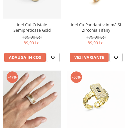
Inel Cui Cristale
Inel Cu Pandantiv Inimă Și
Semiprețioase Gold
Zirconia Tifany
199,90 Lei
179,90 Lei
89,90 Lei
89,90 Lei
ADAUGA IN COS
VEZI VARIANTE
-47%
-50%