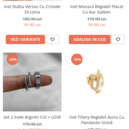
Inel Dublu Versus Cu Cristale
Inel Monaco Reglabil Placat
Zirconia
Cu Aur Galben
189,90 Lei
179,90 Lei
99,90 Lei
89,90 Lei
VEZI VARIANTE
ADAUGA IN COS
-28%
-50%
Set 2 Inele Argintii CUI + LOVE
Inel Tifany Reglabil Auriu Cu
Pandantiv Inimă
179,90 Lei