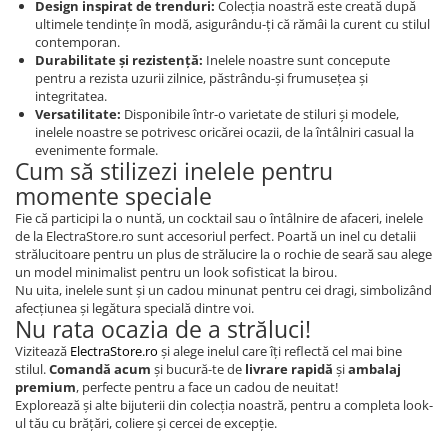
Design inspirat de trenduri:
Colecția noastră este creată după
ultimele tendințe în modă, asigurându-ți că rămâi la curent cu stilul
contemporan.
Durabilitate și rezistență:
Inelele noastre sunt concepute
pentru a rezista uzurii zilnice, păstrându-și frumusețea și
integritatea.
Versatilitate:
Disponibile într-o varietate de stiluri și modele,
inelele noastre se potrivesc oricărei ocazii, de la întâlniri casual la
evenimente formale.
Cum să stilizezi inelele pentru
momente speciale
Fie că participi la o nuntă, un cocktail sau o întâlnire de afaceri, inelele
de la ElectraStore.ro sunt accesoriul perfect. Poartă un inel cu detalii
strălucitoare pentru un plus de strălucire la o rochie de seară sau alege
un model minimalist pentru un look sofisticat la birou.
Nu uita, inelele sunt și un cadou minunat pentru cei dragi, simbolizând
afecțiunea și legătura specială dintre voi.
Nu rata ocazia de a străluci!
Vizitează
ElectraStore.ro
și alege inelul care îți reflectă cel mai bine
stilul.
Comandă acum
și bucură-te de
livrare rapidă
și
ambalaj
premium
, perfecte pentru a face un cadou de neuitat!
Explorează și alte bijuterii din colecția noastră, pentru a completa look-
ul tău cu brățări, coliere și cercei de excepție.