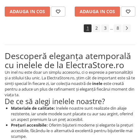
ADAUGA IN COS
ADAUGA IN COS
1
2
3
8
...
Descoperă eleganța atemporală
cu inelele de la ElectraStore.ro
Un inel nu este doar un simplu accesoriu, ci o expresie a personalității
și a stilului tău unic. La ElectraStore.ro, știm cât de important este să te
simți special în fiecare zi, iar colecția noastră de
inele
este creată
pentru a aduce un plus de rafinament și eleganță fiecărui moment din
viața ta.
De ce să alegi inelele noastre?
Materiale de calitate:
Inelele noastre sunt realizate din aliaje
rezistente, iar unele modele sunt placate cu aur sau argint, oferind
un aspect premium la un preț accesibil.
Prețuri accesibile:
Oferim bijuterii moderne și elegante la prețuri
accesibile, făcându-le o alternativă excelentă pentru bijuteriile mai
scumpe.