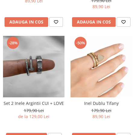
179,90 Lei
89,90 Lei
89,90 Lei
ADAUGA IN COS
ADAUGA IN COS
-28%
-50%
Set 2 Inele Argintii CUI + LOVE
Inel Dublu Tifany
179,90 Lei
179,90 Lei
de la 129,00 Lei
89,90 Lei