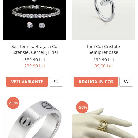
Set Tennis, Brățară Cu
Inel Cui Cristale
Extensie, Cercei Și Inel
Semiprețioase
389,90 Lei
199,90 Lei
229,90 Lei
89,90 Lei
VEZI VARIANTE
ADAUGA IN COS
-55%
-50%