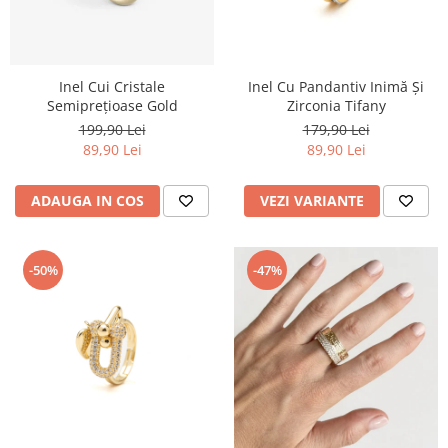
Inel Cui Cristale
Inel Cu Pandantiv Inimă Și
Semiprețioase Gold
Zirconia Tifany
199,90 Lei
179,90 Lei
89,90 Lei
89,90 Lei
ADAUGA IN COS
VEZI VARIANTE
-50%
-47%