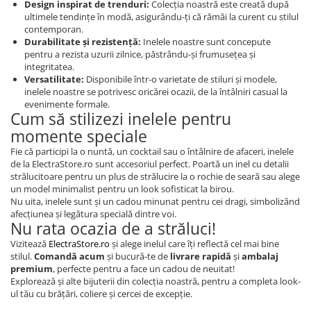
Design inspirat de trenduri:
Colecția noastră este creată după
ultimele tendințe în modă, asigurându-ți că rămâi la curent cu stilul
contemporan.
Durabilitate și rezistență:
Inelele noastre sunt concepute
pentru a rezista uzurii zilnice, păstrându-și frumusețea și
integritatea.
Versatilitate:
Disponibile într-o varietate de stiluri și modele,
inelele noastre se potrivesc oricărei ocazii, de la întâlniri casual la
evenimente formale.
Cum să stilizezi inelele pentru
momente speciale
Fie că participi la o nuntă, un cocktail sau o întâlnire de afaceri, inelele
de la ElectraStore.ro sunt accesoriul perfect. Poartă un inel cu detalii
strălucitoare pentru un plus de strălucire la o rochie de seară sau alege
un model minimalist pentru un look sofisticat la birou.
Nu uita, inelele sunt și un cadou minunat pentru cei dragi, simbolizând
afecțiunea și legătura specială dintre voi.
Nu rata ocazia de a străluci!
Vizitează
ElectraStore.ro
și alege inelul care îți reflectă cel mai bine
stilul.
Comandă acum
și bucură-te de
livrare rapidă
și
ambalaj
premium
, perfecte pentru a face un cadou de neuitat!
Explorează și alte bijuterii din colecția noastră, pentru a completa look-
ul tău cu brățări, coliere și cercei de excepție.