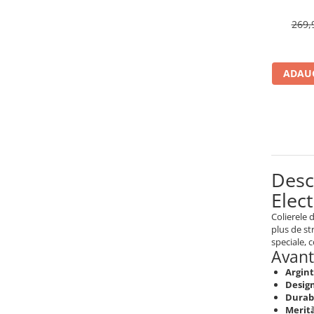
269,
ADAUG
Desco
Elec
Colierele 
plus de str
speciale, 
Avant
Argint
Design
Durabi
Merită