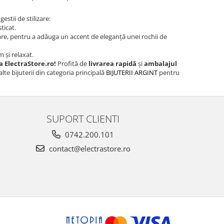
estii de stilizare:
ticat.
oare, pentru a adăuga un accent de eleganță unei rochii de
 și relaxat.
la ElectraStore.ro!
Profită de
livrarea rapidă
și
ambalajul
te bijuterii din categoria principală
BIJUTERII ARGINT
pentru
SUPORT CLIENTI
0742.200.101
contact@electrastore.ro