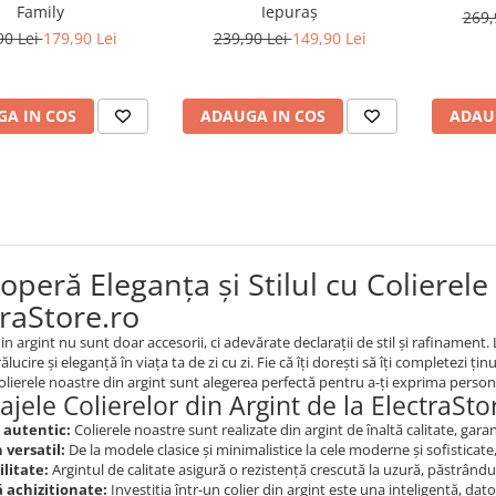
Family
Iepuraș
269,
90 Lei
179,90 Lei
239,90 Lei
149,90 Lei
A IN COS
ADAUGA IN COS
ADAU
peră Eleganța și Stilul cu Colierele 
traStore.ro
din argint nu sunt doar accesorii, ci adevărate declarații de stil și rafinament.
ălucire și eleganță în viața ta de zi cu zi. Fie că îți dorești să îți completezi 
colierele noastre din argint sunt alegerea perfectă pentru a-ți exprima personal
ajele Colierelor din Argint de la ElectraSto
 autentic:
Colierele noastre sunt realizate din argint de înaltă calitate, gara
 versatil:
De la modele clasice și minimalistice la cele moderne și sofisticate, 
litate:
Argintul de calitate asigură o rezistență crescută la uzură, păstrând
 achiziționate:
Investiția într-un colier din argint este una inteligentă, datorit