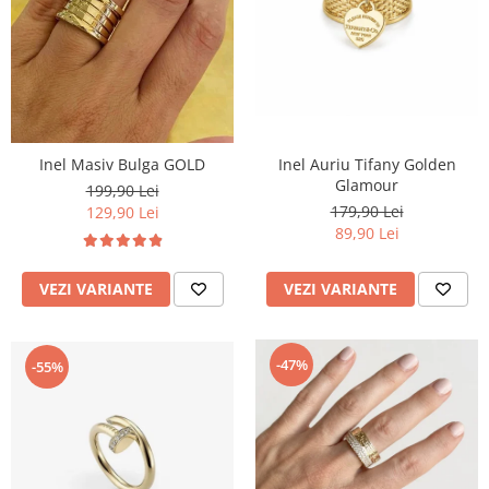
TRICOURI & TOPURI
Inel Masiv Bulga GOLD
Inel Auriu Tifany Golden
Glamour
199,90 Lei
179,90 Lei
129,90 Lei
89,90 Lei
VEZI VARIANTE
VEZI VARIANTE
-47%
-55%