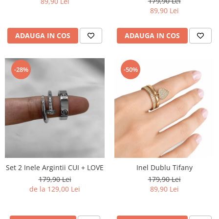
179,90 Lei
89,90 Lei
89,90 Lei
ADAUGA IN COS
ADAUGA IN COS
-28%
-50%
Set 2 Inele Argintii CUI + LOVE
Inel Dublu Tifany
179,90 Lei
179,90 Lei
de la 129,00 Lei
89,90 Lei