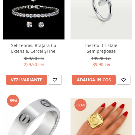
Set Tennis, Brățară Cu
Inel Cui Cristale
Extensie, Cercei Și Inel
Semiprețioase
389,90 Lei
199,90 Lei
229,90 Lei
89,90 Lei
VEZI VARIANTE
ADAUGA IN COS
-55%
-50%