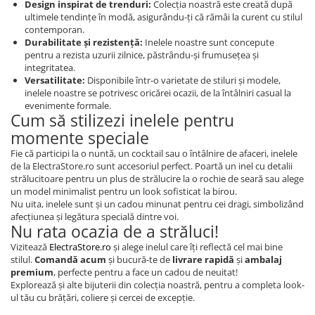
Design inspirat de trenduri:
Colecția noastră este creată după
ultimele tendințe în modă, asigurându-ți că rămâi la curent cu stilul
contemporan.
Durabilitate și rezistență:
Inelele noastre sunt concepute
pentru a rezista uzurii zilnice, păstrându-și frumusețea și
integritatea.
Versatilitate:
Disponibile într-o varietate de stiluri și modele,
inelele noastre se potrivesc oricărei ocazii, de la întâlniri casual la
evenimente formale.
Cum să stilizezi inelele pentru
momente speciale
Fie că participi la o nuntă, un cocktail sau o întâlnire de afaceri, inelele
de la ElectraStore.ro sunt accesoriul perfect. Poartă un inel cu detalii
strălucitoare pentru un plus de strălucire la o rochie de seară sau alege
un model minimalist pentru un look sofisticat la birou.
Nu uita, inelele sunt și un cadou minunat pentru cei dragi, simbolizând
afecțiunea și legătura specială dintre voi.
Nu rata ocazia de a străluci!
Vizitează
ElectraStore.ro
și alege inelul care îți reflectă cel mai bine
stilul.
Comandă acum
și bucură-te de
livrare rapidă
și
ambalaj
premium
, perfecte pentru a face un cadou de neuitat!
Explorează și alte bijuterii din colecția noastră, pentru a completa look-
ul tău cu brățări, coliere și cercei de excepție.