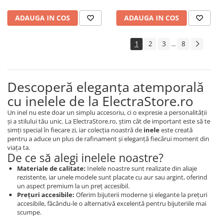
ADAUGA IN COS
ADAUGA IN COS
1
2
3
8
...
Descoperă eleganța atemporală
cu inelele de la ElectraStore.ro
Un inel nu este doar un simplu accesoriu, ci o expresie a personalității
și a stilului tău unic. La ElectraStore.ro, știm cât de important este să te
simți special în fiecare zi, iar colecția noastră de
inele
este creată
pentru a aduce un plus de rafinament și eleganță fiecărui moment din
viața ta.
De ce să alegi inelele noastre?
Materiale de calitate:
Inelele noastre sunt realizate din aliaje
rezistente, iar unele modele sunt placate cu aur sau argint, oferind
un aspect premium la un preț accesibil.
Prețuri accesibile:
Oferim bijuterii moderne și elegante la prețuri
accesibile, făcându-le o alternativă excelentă pentru bijuteriile mai
scumpe.