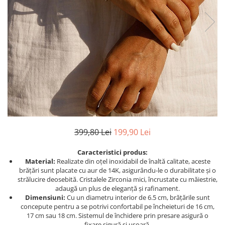
TRICOURI & TOPURI
399,80 Lei
199,90 Lei
Caracteristici produs:
Material:
Realizate din oțel inoxidabil de înaltă calitate, aceste
brățări sunt placate cu aur de 14K, asigurându-le o durabilitate și o
strălucire deosebită. Cristalele Zirconia mici, încrustate cu măiestrie,
adaugă un plus de eleganță și rafinament.
Dimensiuni:
Cu un diametru interior de 6.5 cm, brățările sunt
concepute pentru a se potrivi confortabil pe încheieturi de 16 cm,
17 cm sau 18 cm. Sistemul de închidere prin presare asigură o
fixare sigură și ușoară.