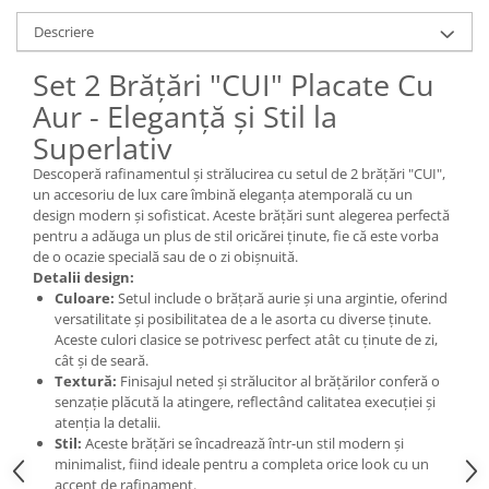
Descriere
Set 2 Brățări "CUI" Placate Cu
Aur - Eleganță și Stil la
Superlativ
Descoperă rafinamentul și strălucirea cu setul de 2 brățări "CUI",
un accesoriu de lux care îmbină eleganța atemporală cu un
design modern și sofisticat. Aceste brățări sunt alegerea perfectă
pentru a adăuga un plus de stil oricărei ținute, fie că este vorba
de o ocazie specială sau de o zi obișnuită.
Detalii design:
Culoare:
Setul include o brățară aurie și una argintie, oferind
versatilitate și posibilitatea de a le asorta cu diverse ținute.
Aceste culori clasice se potrivesc perfect atât cu ținute de zi,
cât și de seară.
Textură:
Finisajul neted și strălucitor al brățărilor conferă o
senzație plăcută la atingere, reflectând calitatea execuției și
atenția la detalii.
Stil:
Aceste brățări se încadrează într-un stil modern și
minimalist, fiind ideale pentru a completa orice look cu un
accent de rafinament.