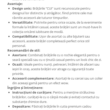
Avantaje:
Design unic:
Brățările "CUI" sunt recunoscute pentru
designul lor distinctiv și atrăgător, fiind printre cele mai
râvnite accesorii ale tuturor timpurilor.
Versatilitate:
Potrivite pentru orice ocazie, de la evenimente
formale la întâlniri casual, aceste brățări sunt un must-have în
colecția oricărei iubitoare de modă.
Compatibilitate:
Ușor de asortat cu alte bijuterii sau
accesorii, aceste brățări completează perfect orice stil
personal.
Recomandări de stil:
Asortare:
Combinați brățările cu o rochie elegantă pentru o
seară specială sau cu o ținută casual pentru un look chic de zi.
Ocazii:
Ideale pentru nunți, petreceri, întâlniri de afaceri sau
ieșiri în oraș, aceste brățări vor atrage cu siguranță toate
privirile.
Accesorii complementare:
Asortați-le cu cercei sau un colier
din aceeași gamă pentru un efect wow.
Îngrijire și întreținere:
Instrucțiuni de curățare:
Pentru a menține strălucirea
brățărilor, curățați-le cu o cârpă moale și evitați contactul cu
substanțe chimice dure.
Depozitare:
Păstrați brățările în cutia premium cadou