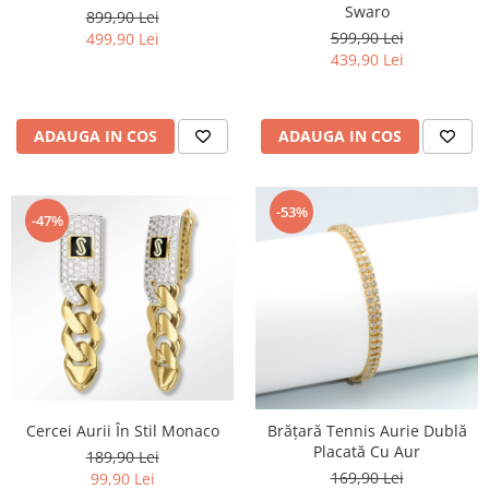
Swaro
899,90 Lei
599,90 Lei
499,90 Lei
439,90 Lei
ADAUGA IN COS
ADAUGA IN COS
-53%
-47%
Cercei Aurii În Stil Monaco
Brățară Tennis Aurie Dublă
Placată Cu Aur
189,90 Lei
169,90 Lei
99,90 Lei