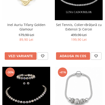
Inel Auriu Tifany Golden
Set Tennis, Colier+Brățară cu
Glamour
Extensii Și Cercei
179,90 Lei
499,90 Lei
89,90 Lei
199,90 Lei
VEZI VARIANTE
ADAUGA IN COS
-30%
-41%