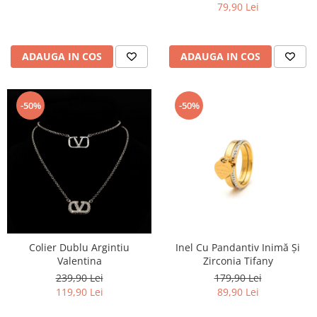
79,90 Lei
ADAUGA IN COS
ADAUGA IN COS
-50%
-50%
Colier Dublu Argintiu
Inel Cu Pandantiv Inimă Și
Valentina
Zirconia Tifany
239,90 Lei
179,90 Lei
119,90 Lei
89,90 Lei