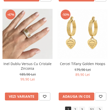
-47%
-50%
Inel Dublu Versus Cu Cristale
Cercei Tifany Golden Hoops
Zirconia
179,90 Lei
189,90 Lei
89,90 Lei
99,90 Lei
VEZI VARIANTE
ADAUGA IN COS
1
2
3
51
...