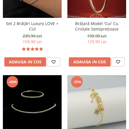
Set 2 Brățări Luxury LOVE +
Brățară Model 'Cui' Cu
CUI
Cristale Semiprețioase
239,90 Lei
199,90 Lei
159,90 Lei
129,90 Lei
ADAUGA IN COS
ADAUGA IN COS
-46%
-35%