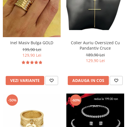
TRICOURI & TOPURI
Inel Masiv Bulga GOLD
Colier Auriu Oversized Cu
Pandantiv Cruce
199,90 Lei
189,90 Lei
129,90 Lei
129,90 Lei
VEZI VARIANTE
ADAUGA IN COS
-50%
-60%