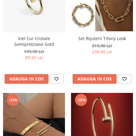
Inel Cui Cristale
Set Bijuterii Tifany Look
Semiprețioase Gold
319,90 Lei
199,90 Lei
299,90 Lei
89,90 Lei
ADAUGA IN COS
ADAUGA IN COS
-33%
-35%