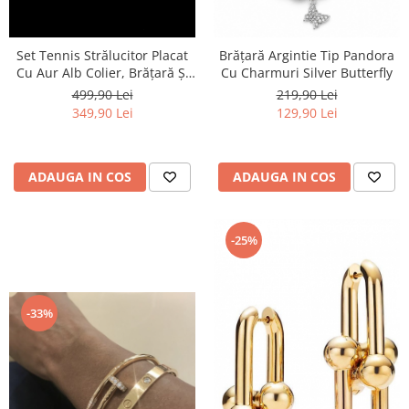
Set Tennis Strălucitor Placat
Brățară Argintie Tip Pandora
Cu Aur Alb Colier, Brățară Și
Cu Charmuri Silver Butterfly
Cercei
499,90 Lei
219,90 Lei
349,90 Lei
129,90 Lei
ADAUGA IN COS
ADAUGA IN COS
-25%
-33%