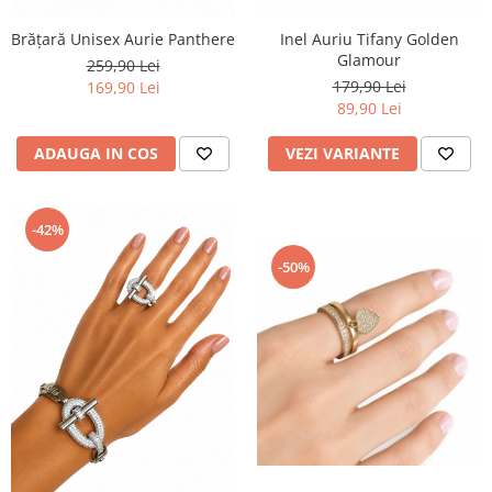
Brățară Unisex Aurie Panthere
Inel Auriu Tifany Golden
Glamour
259,90 Lei
179,90 Lei
169,90 Lei
89,90 Lei
ADAUGA IN COS
VEZI VARIANTE
-42%
-50%