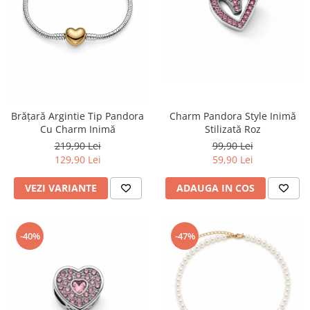
TRICOURI & TOPURI
Charm Pandora Style Inimă
Brățară Argintie Tip Pandora
Stilizată Roz
Cu Charm Inimă
99,90 Lei
219,90 Lei
59,90 Lei
129,90 Lei
ADAUGA IN COS
VEZI VARIANTE
-40%
-47%