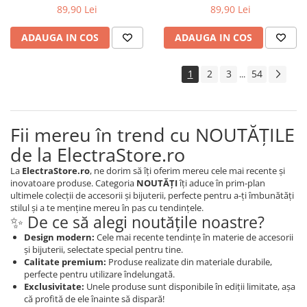
89,90 Lei
89,90 Lei
ADAUGA IN COS
ADAUGA IN COS
1
2
3
54
...
Fii mereu în trend cu NOUTĂȚILE
de la ElectraStore.ro
La
ElectraStore.ro
, ne dorim să îți oferim mereu cele mai recente și
inovatoare produse. Categoria
NOUTĂȚI
îți aduce în prim-plan
ultimele colecții de accesorii și bijuterii, perfecte pentru a-ți îmbunătăți
stilul și a te menține mereu în pas cu tendințele.
✨ De ce să alegi noutățile noastre?
Design modern:
Cele mai recente tendințe în materie de accesorii
și bijuterii, selectate special pentru tine.
Calitate premium:
Produse realizate din materiale durabile,
perfecte pentru utilizare îndelungată.
Exclusivitate:
Unele produse sunt disponibile în ediții limitate, așa
că profită de ele înainte să dispară!