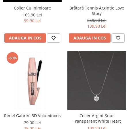
Colier Cu Inimioare
Brățară Tennis Argintie Love
Story
169,90 Lei
259,90 Lei
99,90 Lei
139,90 Lei
ADAUGA IN COS
ADAUGA IN COS
-63%
Rimel Gabrini 3D Voluminous
Colier Argint Șnur
Transparent White Heart
79,00 Lei
109,90 Lei
29,00 Lei