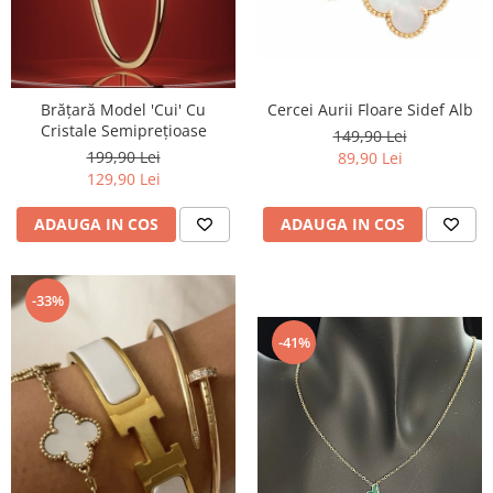
TRICOURI & TOPURI
Cercei Aurii Floare Sidef Alb
Brățară Model 'Cui' Cu
Cristale Semiprețioase
149,90 Lei
199,90 Lei
89,90 Lei
129,90 Lei
ADAUGA IN COS
ADAUGA IN COS
-33%
-41%