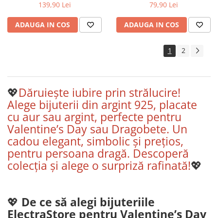
139,90 Lei
79,90 Lei
ADAUGA IN COS
ADAUGA IN COS
1
2
💖
Dăruiește iubire prin strălucire!
Alege bijuterii din argint 925, placate
cu aur sau argint, perfecte pentru
Valentine’s Day sau Dragobete. Un
cadou elegant, simbolic și prețios,
pentru persoana dragă. Descoperă
colecția și alege o surpriză rafinată!
💖
💖
De ce să alegi bijuteriile
ElectraStore pentru Valentine’s Day