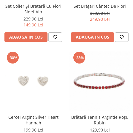
Set Brățări Cântec De Flori
Set Colier Și Brațară Cu Flori
Sidef Alb
369,90 Lei
229,90 Lei
249,90 Lei
149,90 Lei
ADAUGA IN COS
ADAUGA IN COS
-30%
-38%
Cercei Argint Silver Heart
Brățară Tennis Argintie Roșu
Hannah
Rubin
199,90 Lei
129,90 Lei