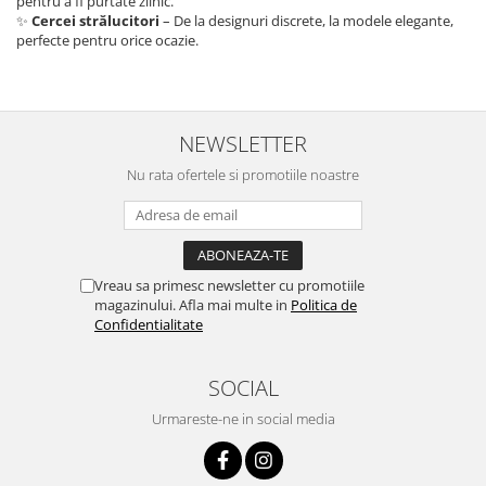
pentru a fi purtate zilnic.
✨
Cercei strălucitori
– De la designuri discrete, la modele elegante,
perfecte pentru orice ocazie.
NEWSLETTER
Nu rata ofertele si promotiile noastre
Vreau sa primesc newsletter cu promotiile
magazinului. Afla mai multe in
Politica de
Confidentialitate
SOCIAL
Urmareste-ne in social media