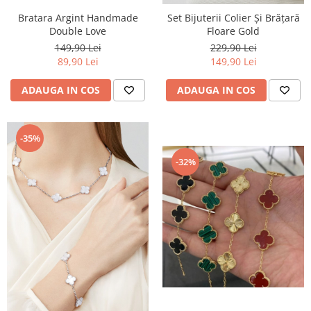
Bratara Argint Handmade
Set Bijuterii Colier Și Brățară
Double Love
Floare Gold
149,90 Lei
229,90 Lei
89,90 Lei
149,90 Lei
ADAUGA IN COS
ADAUGA IN COS
-35%
-32%