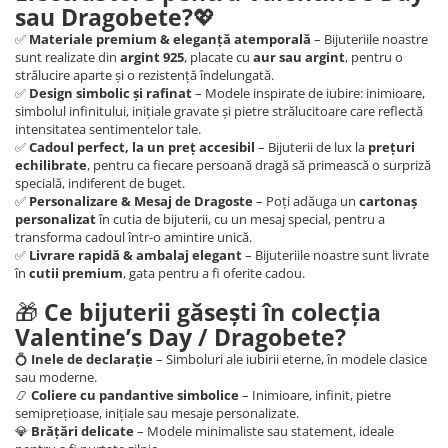
sau Dragobete?
💖
✅
Materiale premium & eleganță atemporală
– Bijuteriile noastre
sunt realizate din
argint 925
, placate cu
aur sau argint
, pentru o
strălucire aparte și o rezistență îndelungată.
✅
Design simbolic și rafinat
– Modele inspirate de iubire: inimioare,
simbolul infinitului, inițiale gravate și pietre strălucitoare care reflectă
intensitatea sentimentelor tale.
✅
Cadoul perfect, la un preț accesibil
– Bijuterii de lux la
prețuri
echilibrate
, pentru ca fiecare persoană dragă să primească o surpriză
specială, indiferent de buget.
✅
Personalizare & Mesaj de Dragoste
– Poți adăuga un
cartonaș
personalizat
în cutia de bijuterii, cu un mesaj special, pentru a
transforma cadoul într-o amintire unică.
✅
Livrare rapidă & ambalaj elegant
– Bijuteriile noastre sunt livrate
în
cutii premium
, gata pentru a fi oferite cadou.
🎁
Ce bijuterii găsești în colecția
Valentine’s Day / Dragobete?
💍
Inele de declarație
– Simboluri ale iubirii eterne, în modele clasice
sau moderne.
📿
Coliere cu pandantive simbolice
– Inimioare, infinit, pietre
semiprețioase, inițiale sau mesaje personalizate.
💎
Brățări delicate
– Modele minimaliste sau statement, ideale