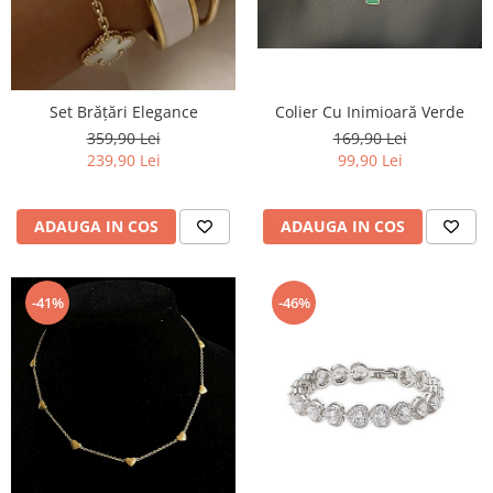
Set Brățări Elegance
Colier Cu Inimioară Verde
359,90 Lei
169,90 Lei
239,90 Lei
99,90 Lei
ADAUGA IN COS
ADAUGA IN COS
-41%
-46%