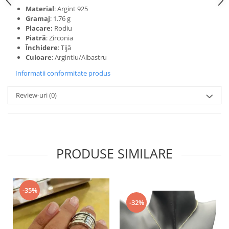
Material
: Argint 925
Gramaj
: 1.76 g
Placare:
Rodiu
Piatră
: Zirconia
Închidere
: Tijă
Culoare
: Argintiu/Albastru
Informatii conformitate produs
Review-uri
(0)
PRODUSE SIMILARE
-35%
-32%