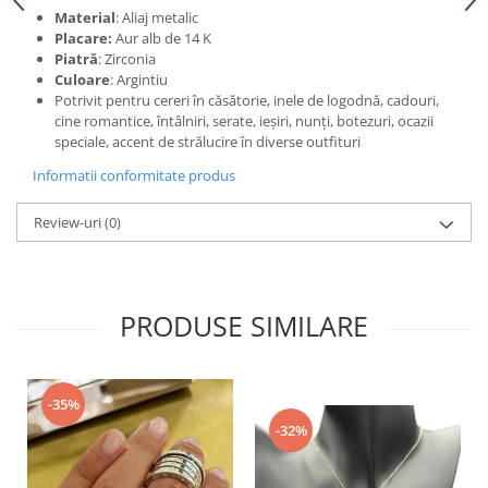
Material
: Aliaj metalic
Placare:
Aur alb de 14 K
Piatră
: Zirconia
Culoare
: Argintiu
Potrivit pentru cereri în căsătorie, inele de logodnă, cadouri,
cine romantice, întâlniri, serate, ieșiri, nunți, botezuri, ocazii
speciale, accent de strălucire în diverse outfituri
Informatii conformitate produs
Review-uri
(0)
PRODUSE SIMILARE
-35%
-32%