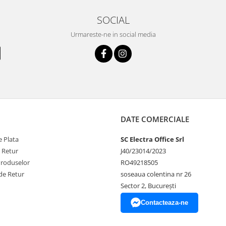
SOCIAL
Urmareste-ne in social media
DATE COMERCIALE
 Plata
SC Electra Office Srl
e Retur
J40/23014/2023
Produselor
RO49218505
de Retur
soseaua colentina nr 26
Sector 2, București
Contacteaza-ne