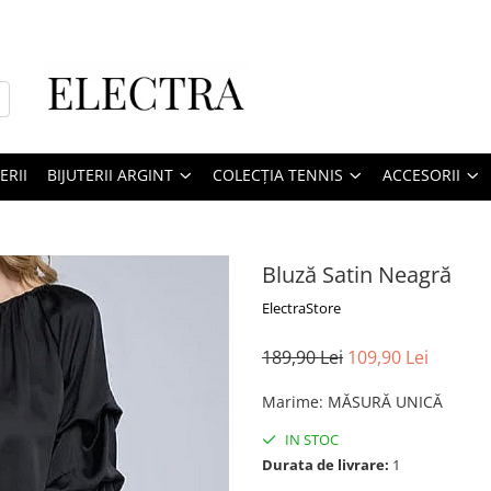
ERII
BIJUTERII ARGINT
COLECȚIA TENNIS
ACCESORII
Bluză Satin Neagră
ElectraStore
189,90 Lei
109,90 Lei
Marime
:
MĂSURĂ UNICĂ
IN STOC
Durata de livrare:
1