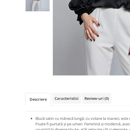
TRICOURI & TOPURI
Caracteristici
Review-uri
(0)
Descriere
Bluză satin cu mânecă lungă, cu volane la maneci, este 
Poate fi purtată și pe umeri. Feminină și modernă
, ace
ușurință în diverse ținute, atât relaxate cât și elegante.