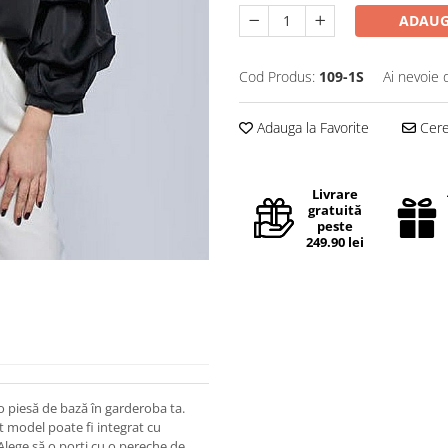
ADAUG
Cod Produs:
109-1S
Ai nevoie 
Adauga la Favorite
Cere 
Livrare
gratuită
peste
249.90 lei
o piesă de bază în garderoba ta.
st model poate fi integrat cu
 Alege să o porti cu o pereche de