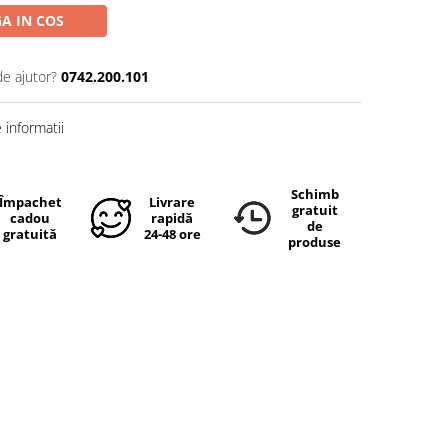
A IN COS
de ajutor?
0742.200.101
informatii
Schimb
Împachetare
Livrare
gratuit
cadou
rapidă
de
gratuită
24-48 ore
produse