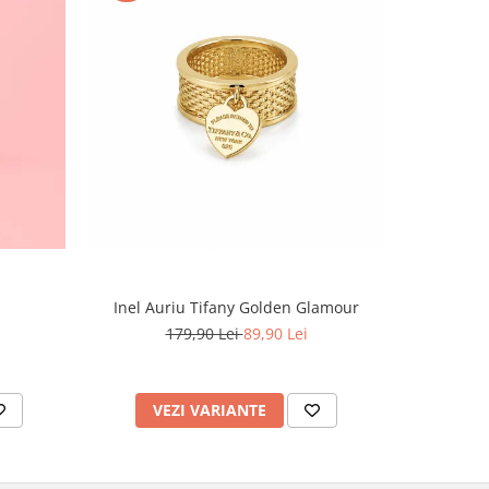
-60%
Inel Auriu Tifany Golden Glamour
Set Tennis,
179,90 Lei
89,90 Lei
4
VEZI VARIANTE
AD