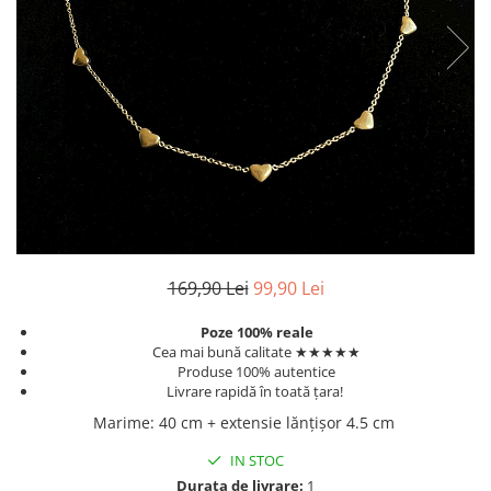
TRICOURI & TOPURI
169,90 Lei
99,90 Lei
Poze 100% reale
Cea mai bună calitate ★★★★★
Produse 100% autentice
Livrare rapidă în toată țara!
Marime
:
40 cm + extensie lănțișor 4.5 cm
IN STOC
Durata de livrare:
1