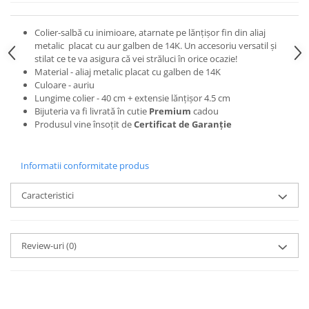
Colier-salbă cu inimioare, atarnate pe lănțișor fin din aliaj
metalic placat cu aur galben de 14K. Un accesoriu versatil și
stilat ce te va asigura că vei străluci în orice ocazie!
Material - aliaj metalic placat cu galben de 14K
Culoare - auriu
Lungime colier - 40 cm + extensie lănțișor 4.5 cm
Bijuteria va fi livrată în cutie
Premium
cadou
Produsul vine însoțit de
Certificat de Garanție
Informatii conformitate produs
Caracteristici
Review-uri
(0)