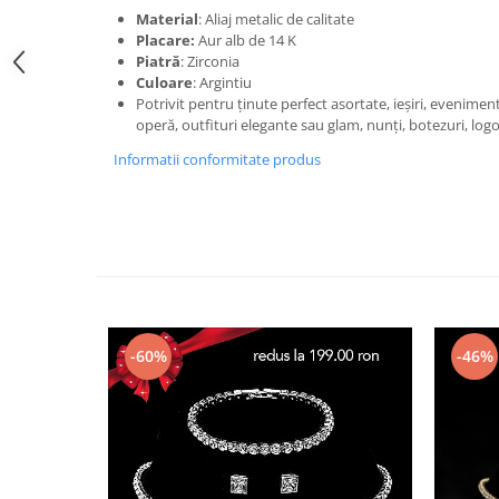
Material
: Aliaj metalic de calitate
Placare:
Aur alb de 14 K
Piatră
: Zirconia
Culoare
: Argintiu
Potrivit pentru ținute perfect asortate, ieșiri, eveniment
operă, outfituri elegante sau glam, nunți, botezuri, log
Informatii conformitate produs
-60%
-46%