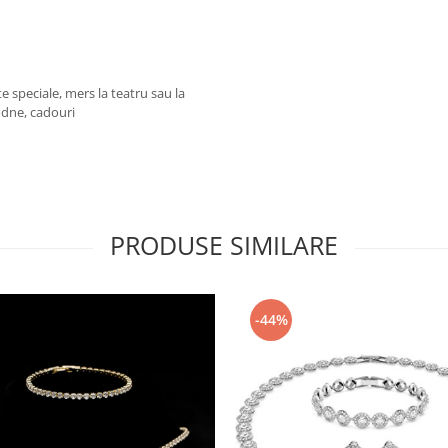
e speciale, mers la teatru sau la
odne, cadouri
PRODUSE SIMILARE
-44%