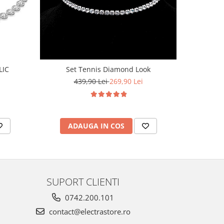
-53%
LIC
Set Tennis Diamond Look
Brățară T
439,90 Lei
269,90 Lei
ADAUGA IN COS
AD
SUPORT CLIENTI
0742.200.101
contact@electrastore.ro