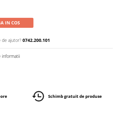
A IN COS
e de ajutor?
0742.200.101
informatii
 ore
Schimb gratuit de produse