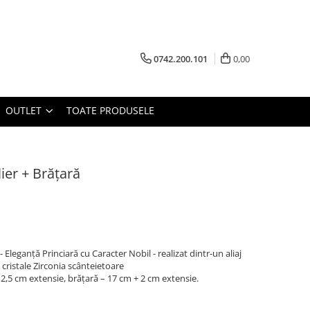
0742.200.101
0,00
OUTLET
TOATE PRODUSELE
lier + Brățară
 - Eleganță Princiară cu Caracter Nobil - realizat dintr-un aliaj
 cristale Zirconia scânteietoare
 2,5 cm extensie, brățară – 17 cm + 2 cm extensie.