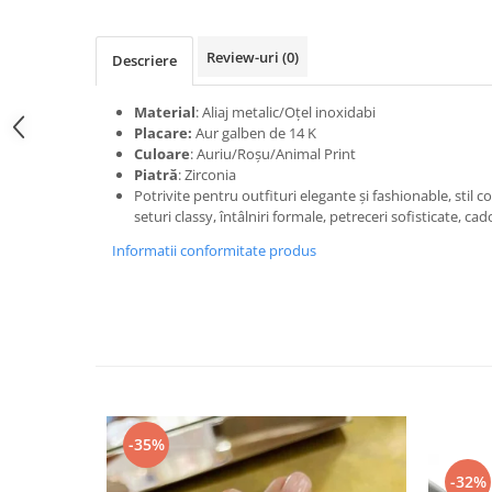
Review-uri
(0)
Descriere
Material
: Aliaj metalic/Oțel inoxidabi
Placare:
Aur galben de 14 K
Culoare
: Auriu/Roșu/Animal Print
Piatră
: Zirconia
Potrivite pentru outfituri elegante și fashionable, stil 
seturi classy, întâlniri formale, petreceri sofisticate, cad
Informatii conformitate produs
-35%
-32%