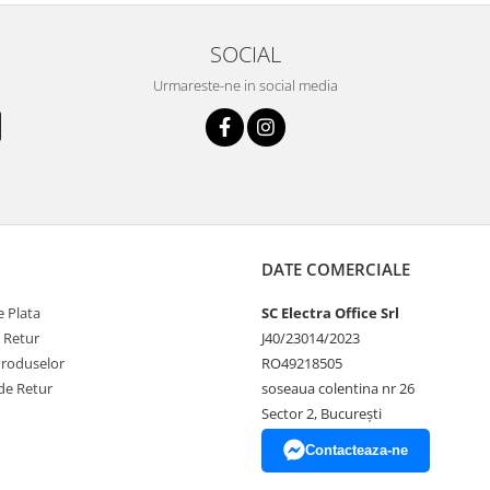
SOCIAL
Urmareste-ne in social media
DATE COMERCIALE
 Plata
SC Electra Office Srl
e Retur
J40/23014/2023
Produselor
RO49218505
de Retur
soseaua colentina nr 26
Sector 2, București
Contacteaza-ne