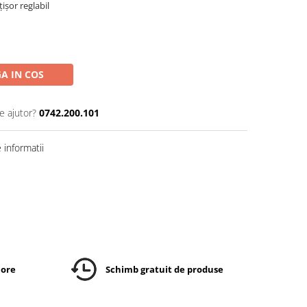
r reglabil​​​​
A IN COS
e ajutor?
0742.200.101
informatii
 ore
Schimb gratuit de produse