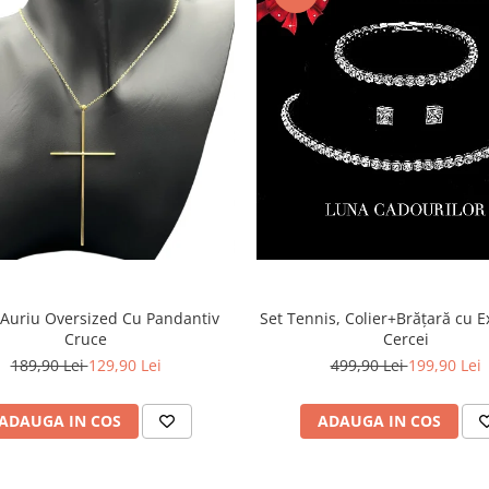
 Auriu Oversized Cu Pandantiv
Set Tennis, Colier+Brățară cu Ex
Cruce
Cercei
189,90 Lei
129,90 Lei
499,90 Lei
199,90 Lei
ADAUGA IN COS
ADAUGA IN COS