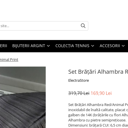
ERII
BIJUTERII ARGINT
COLECȚIA TENNIS
ACCESORII
nimal Print
Set Brățări Alhambra 
ElectraStore
319,70 Lei
169,90 Lei
Set Brățări Alhambra Red/Animal Prin
inoxidabil de înaltă calitate, placat
galben de 14K (brățările cu flori Alh
Alhambra cu pietre semiprețioase.
Dimensiuni: brățară CUI: 6,5 cm di