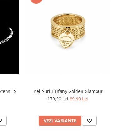
tensii Și
Inel Auriu Tifany Golden Glamour
179,90 Lei
89,90 Lei
VEZI VARIANTE
AD