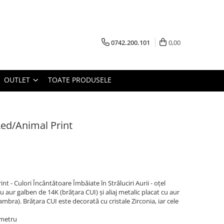
0742.200.101
0,00
OUTLET
TOATE PRODUSELE
Red/Animal Print
t - Culori Încântătoare Îmbăiate în Străluciri Aurii - oțel
 cu aur galben de 14K (brățara CUI) și aliaj metalic placat cu aur
ambra). Brățara CUI este decorată cu cristale Zirconia, iar cele
ametru