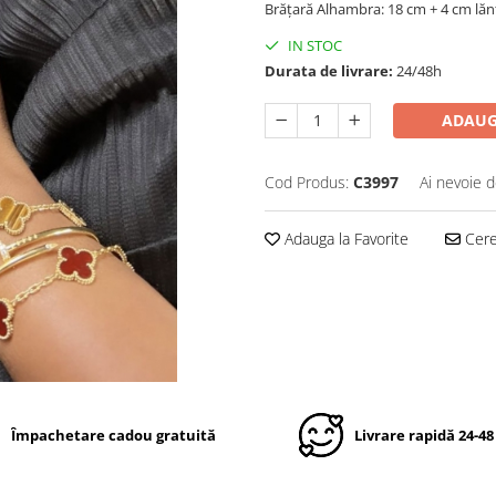
Brățară Alhambra: 18 cm + 4 cm lănțișo
IN STOC
Durata de livrare:
24/48h
ADAUG
Cod Produs:
C3997
Ai nevoie d
Adauga la Favorite
Cere 
Împachetare cadou gratuită
Livrare rapidă 24-48