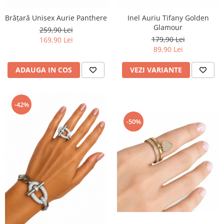
Brățară Unisex Aurie Panthere
Inel Auriu Tifany Golden
Glamour
259,90 Lei
179,90 Lei
169,90 Lei
89,90 Lei
ADAUGA IN COS
VEZI VARIANTE
-42%
-50%