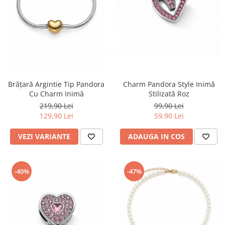
TRICOURI & TOPURI
Charm Pandora Style Inimă
Brățară Argintie Tip Pandora
Stilizată Roz
Cu Charm Inimă
99,90 Lei
219,90 Lei
59,90 Lei
129,90 Lei
ADAUGA IN COS
VEZI VARIANTE
-40%
-47%