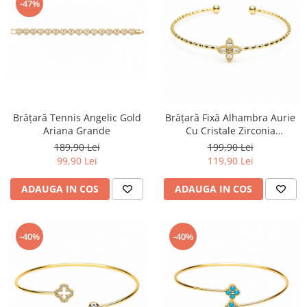
-47%
Brățară Tennis Angelic Gold
Brățară Fixă Alhambra Aurie
Ariana Grande
Cu Cristale Zirconia
Enchantress
189,90 Lei
199,90 Lei
99,90 Lei
119,90 Lei
ADAUGA IN COS
ADAUGA IN COS
-40%
-40%