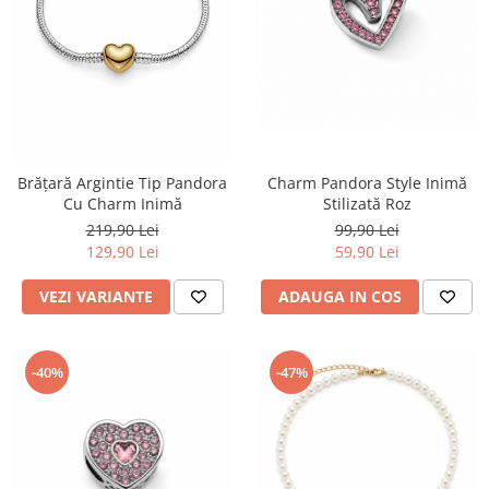
TRICOURI & TOPURI
Charm Pandora Style Inimă
Brățară Argintie Tip Pandora
Stilizată Roz
Cu Charm Inimă
99,90 Lei
219,90 Lei
59,90 Lei
129,90 Lei
ADAUGA IN COS
VEZI VARIANTE
-40%
-47%