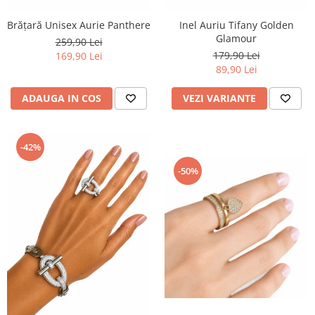
Brățară Unisex Aurie Panthere
Inel Auriu Tifany Golden
Glamour
259,90 Lei
179,90 Lei
169,90 Lei
89,90 Lei
ADAUGA IN COS
VEZI VARIANTE
-42%
-50%