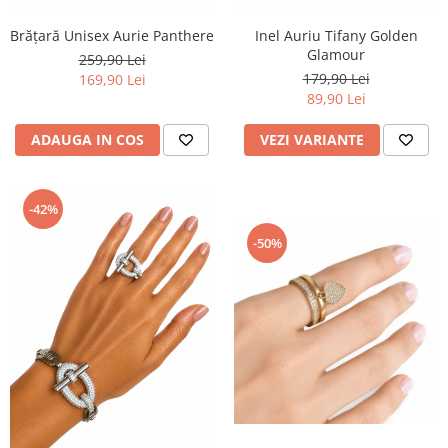
Brățară Unisex Aurie Panthere
Inel Auriu Tifany Golden
Glamour
259,90 Lei
179,90 Lei
169,90 Lei
89,90 Lei
ADAUGA IN COS
VEZI VARIANTE
-42%
-50%