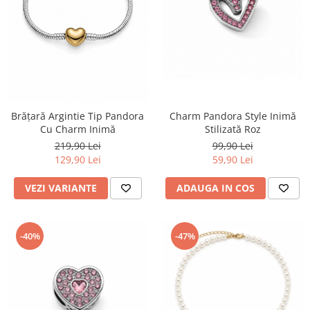
TRICOURI & TOPURI
Charm Pandora Style Inimă
Brățară Argintie Tip Pandora
Stilizată Roz
Cu Charm Inimă
99,90 Lei
219,90 Lei
59,90 Lei
129,90 Lei
ADAUGA IN COS
VEZI VARIANTE
-40%
-47%