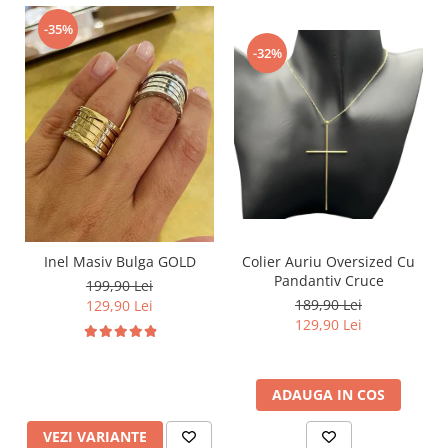
-35%
-32%
Inel Masiv Bulga GOLD
Colier Auriu Oversized Cu
Pandantiv Cruce
199,90 Lei
189,90 Lei
129,90 Lei
129,90 Lei
ADAUGA IN COS
VEZI VARIANTE