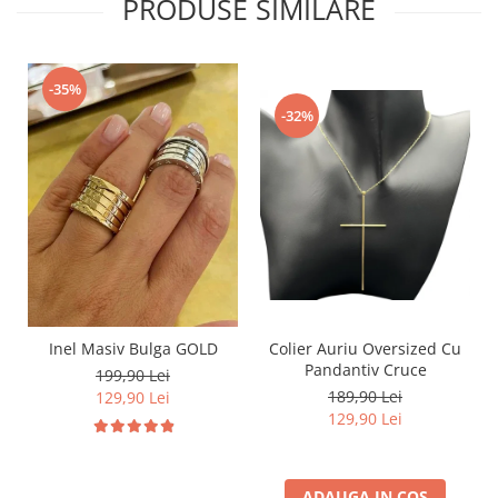
PRODUSE SIMILARE
-35%
-32%
Inel Masiv Bulga GOLD
Colier Auriu Oversized Cu
Pandantiv Cruce
199,90 Lei
189,90 Lei
129,90 Lei
129,90 Lei
ADAUGA IN COS