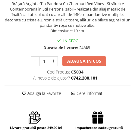
Brățară Argintie Tip Pandora Cu Charmuri Red Vibes - Strălucire
Contemporană în Stil Personalizabil - realizată din aliaj metalic de
înaltă calitate, placat cu aur alb de 14K, cu pandantive multiple,
decorate cu cristale Zirconia strălucitoare, alături de biluțe argintii și un
pandantiv roșu cu motive albe.
Dimensiune: 19 cm
IN STOC
Durata de livrare:
24/48h
ADAUGA IN COS
Cod Produs:
C5034
Ai nevoie de ajutor?
0742.200.101
Adauga la Favorite
Cere informatii
Livrare gratuită peste 249.90 lei
Împachetare cadou gratuită