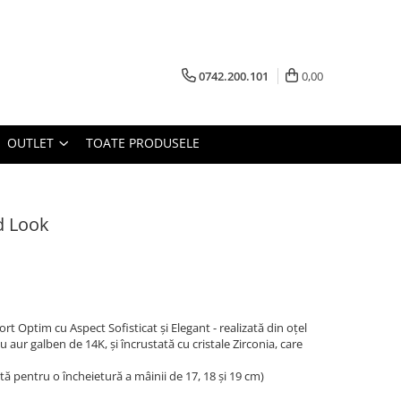
0742.200.101
0,00
OUTLET
TOATE PRODUSELE
d Look
 Optim cu Aspect Sofisticat și Elegant - realizată din oțel
cu aur galben de 14K, și încrustată cu cristale Zirconia, care
ă pentru o încheietură a mâinii de 17, 18 și 19 cm)