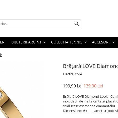
ERII
BIJUTERII ARGINT
COLECȚIA TENNIS
ACCESORII
ok
Brățară LOVE Diamon
ElectraStore
199,90 Lei
129,90 Lei
Brățară LOVE Diamond Look - Confort
inoxidabil de înaltă calitate, placat 
strălucesc asemenea diamantelor
Dimensiune: 6 cm diametru (potrivit