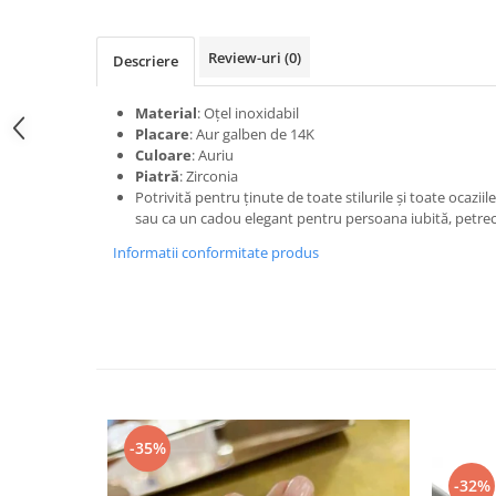
Review-uri
(0)
Descriere
Material
: Oțel inoxidabil
Placare
: Aur galben de 14K
Culoare
: Auriu
Piatră
: Zirconia
Potrivită pentru ținute de toate stilurile și toate ocaziil
sau ca un cadou elegant pentru persoana iubită, petrece
Informatii conformitate produs
-35%
-32%