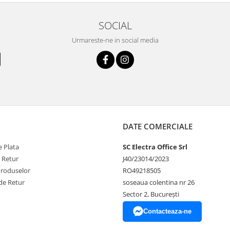
SOCIAL
Urmareste-ne in social media
DATE COMERCIALE
 Plata
SC Electra Office Srl
e Retur
J40/23014/2023
Produselor
RO49218505
de Retur
soseaua colentina nr 26
Sector 2, București
Contacteaza-ne