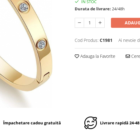
IN STOC
Durata de livrare:
24/48h
ADAUG
Cod Produs:
C1981
Ai nevoie d
Adauga la Favorite
Cere 
Împachetare cadou gratuită
Livrare rapidă 24-48