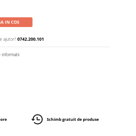
A IN COS
e ajutor?
0742.200.101
informatii
 ore
Schimb gratuit de produse