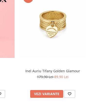
-60%
Inel Auriu Tifany Golden Glamour
Set Tennis,
179,90 Lei
89,90 Lei
4
VEZI VARIANTE
AD