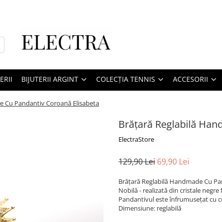
ERII
BIJUTERII ARGINT
COLECȚIA TENNIS
ACCESORII
e Cu Pandantiv Coroană Elisabeta
Brățară Reglabilă Han
ElectraStore
129,90 Lei
69,90 Lei
Brățară Reglabilă Handmade Cu Pand
Nobilă - realizată din cristale negre
Pandantivul este înfrumusețat cu cri
Dimensiune: reglabilă