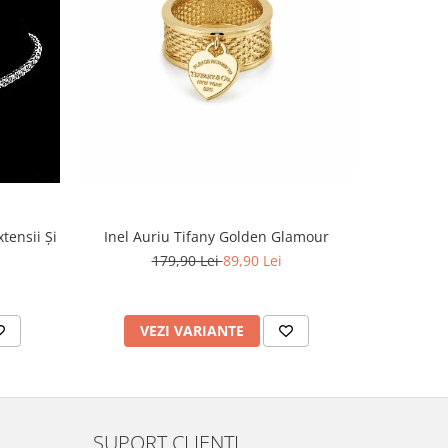
tensii Și
Inel Auriu Tifany Golden Glamour
179,90 Lei
89,90 Lei
VEZI VARIANTE
AD
SUPORT CLIENTI