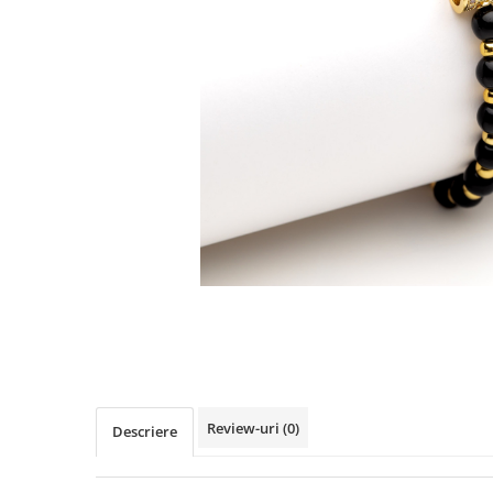
TRICOURI & TOPURI
Review-uri
(0)
Descriere