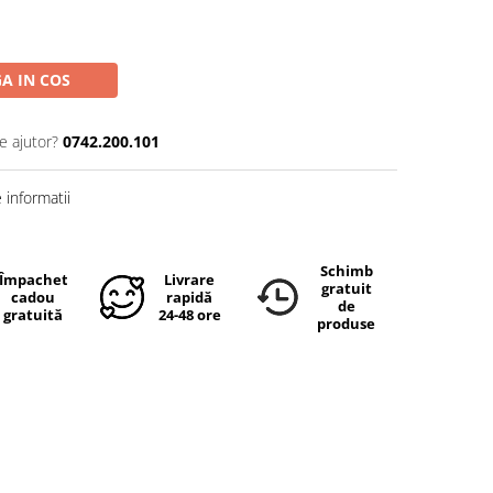
A IN COS
e ajutor?
0742.200.101
informatii
Schimb
Împachetare
Livrare
gratuit
cadou
rapidă
de
gratuită
24-48 ore
produse