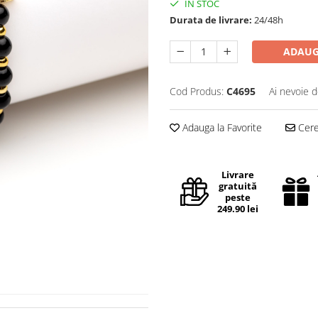
IN STOC
Durata de livrare:
24/48h
ADAUG
Cod Produs:
C4695
Ai nevoie d
Adauga la Favorite
Cere 
Livrare
gratuită
peste
249.90 lei