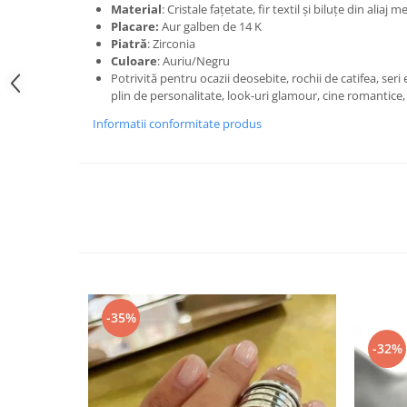
Material
: Cristale fațetate, fir textil și biluțe din aliaj me
Placare
:
Aur galben de 14 K
Piatră
: Zirconia
Culoare
: Auriu/Negru
Potrivită pentru ocazii deosebite, rochii de catifea, seri
plin de personalitate, look-uri glamour, cine romantice,
Informatii conformitate produs
-35%
-32%