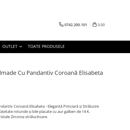
0742.200.101
0,00
OUTLET
TOATE PRODUSELE
dmade Cu Pandantiv Coroană Elisabeta
antiv Coroană Elisabeta - Eleganță Princiară și Strălucire
 fațetate rotunde și bile placate cu aur galben de 14 K.
stale Zirconia strălucitoare.