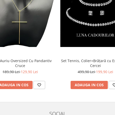
 Auriu Oversized Cu Pandantiv
Set Tennis, Colier+Brățară cu Ex
Cruce
Cercei
189,90 Lei
129,90 Lei
499,90 Lei
199,90 Lei
ADAUGA IN COS
ADAUGA IN COS
SOCIAL