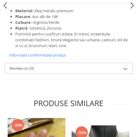
Material
: Aliaj metalic premium
Placare
: Aur alb de 14K
Culoare
: Argintiu/Verde
Piatră
: Sintetică, Zirconia
Potrivită pentru outfituri stilate, în trend, streetstyle,
combinații fashion, ținute elegante sau urbane, cadouri, stil de
zi cu zi, brunchuri, ieșiri, cine
Informatii conformitate produs
Review-uri
(0)
PRODUSE SIMILARE
-35%
-32%