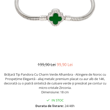
TRICOURI & TOPURI
199,90 Lei
99,90 Lei
Brățară Tip Pandora Cu Charm Verde Alhambra - Atingere de Noroc cu
Prospețime Elegantă - aliaj metalic premium placat cu aur alb de 14K,
decorată cu o piatră sintetică de culoare verde și presărat pe contur cu
micro‑cristale Zirconia.
Dimensiune: 18 cm
IN STOC
Durata de livrare:
24/48h