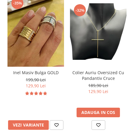
-35%
-32%
Inel Masiv Bulga GOLD
Colier Auriu Oversized Cu
Pandantiv Cruce
199,90 Lei
189,90 Lei
129,90 Lei
129,90 Lei
ADAUGA IN COS
VEZI VARIANTE