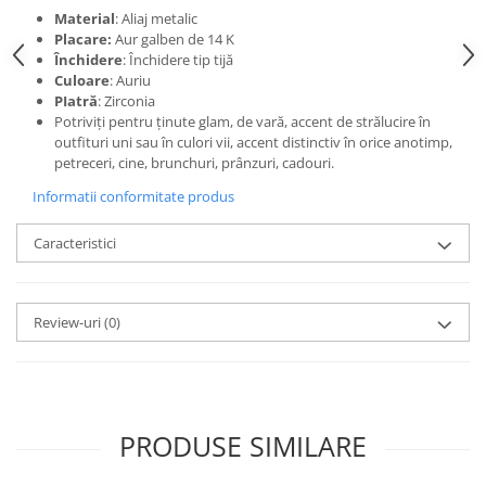
Material
: Aliaj metalic
Placare:
Aur galben de 14 K
Închidere
: Închidere tip tijă
Culoare
: Auriu
PIatră
: Zirconia
Potriviți pentru ținute glam, de vară, accent de strălucire în
outfituri uni sau în culori vii, accent distinctiv în orice anotimp,
petreceri, cine, brunchuri, prânzuri, cadouri.
Informatii conformitate produs
Caracteristici
Review-uri
(0)
PRODUSE SIMILARE