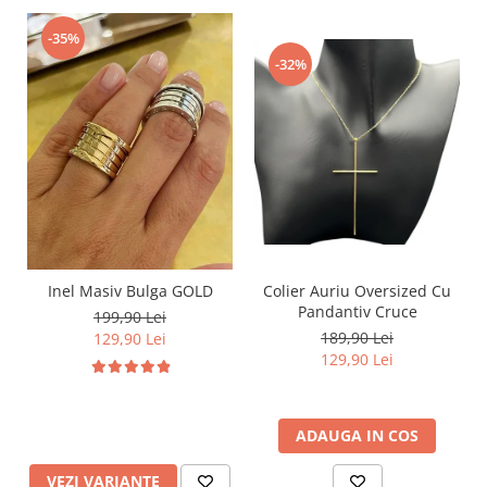
-35%
-32%
Inel Masiv Bulga GOLD
Colier Auriu Oversized Cu
Pandantiv Cruce
199,90 Lei
189,90 Lei
129,90 Lei
129,90 Lei
ADAUGA IN COS
VEZI VARIANTE