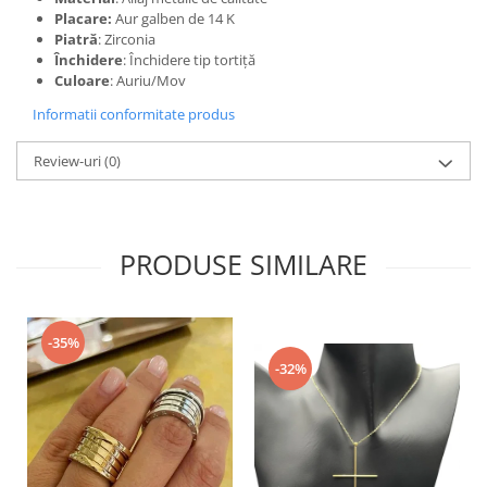
Placare:
Aur galben de 14 K
Piatră
: Zirconia
Închidere
: Închidere tip tortiță
Culoare
: Auriu/Mov
Informatii conformitate produs
Review-uri
(0)
PRODUSE SIMILARE
-35%
-32%