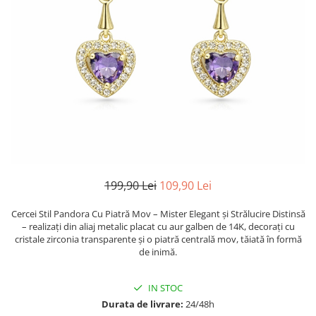
TRICOURI & TOPURI
199,90 Lei
109,90 Lei
Cercei Stil Pandora Cu Piatră Mov – Mister Elegant și Strălucire Distinsă
– realizați din aliaj metalic placat cu aur galben de 14K, decorați cu
cristale zirconia transparente și o piatră centrală mov, tăiată în formă
de inimă.
IN STOC
Durata de livrare:
24/48h