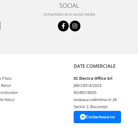
SOCIAL
Urmareste-ne in social media
DATE COMERCIALE
 Plata
SC Electra Office Srl
e Retur
J40/23014/2023
Produselor
RO49218505
de Retur
soseaua colentina nr 26
Sector 2, București
Contacteaza-ne