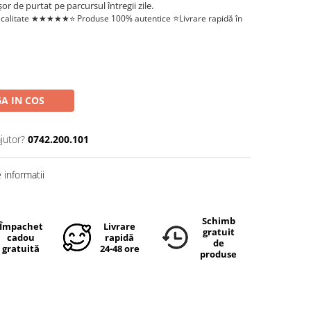
or de purtat pe parcursul întregii zile.
⭐️
 calitate ★★★★★⭐️
Produse 100% autentice
Livrare rapidă în
A IN COS
jutor?
0742.200.101
informatii
Schimb
Împachetare
Livrare
gratuit
cadou
rapidă
de
gratuită
24-48 ore
produse