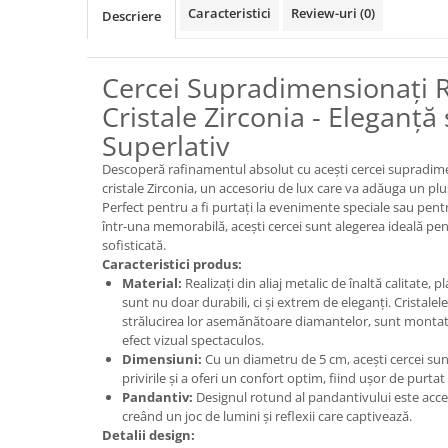
Caracteristici
Review-uri
(0)
Descriere
Cercei Supradimensionați 
Cristale Zirconia - Eleganță ș
Superlativ
Descoperă rafinamentul absolut cu acești cercei supradime
cristale Zirconia, un accesoriu de lux care va adăuga un plus
Perfect pentru a fi purtați la evenimente speciale sau pent
într-una memorabilă, acești cercei sunt alegerea ideală p
sofisticată.
Caracteristici produs:
Material:
Realizați din aliaj metalic de înaltă calitate, p
sunt nu doar durabili, ci și extrem de eleganți. Cristale
strălucirea lor asemănătoare diamantelor, sunt montate
efect vizual spectaculos.
Dimensiuni:
Cu un diametru de 5 cm, acești cercei su
privirile și a oferi un confort optim, fiind ușor de purtat 
Pandantiv:
Designul rotund al pandantivului este accen
creând un joc de lumini și reflexii care captivează.
Detalii design: