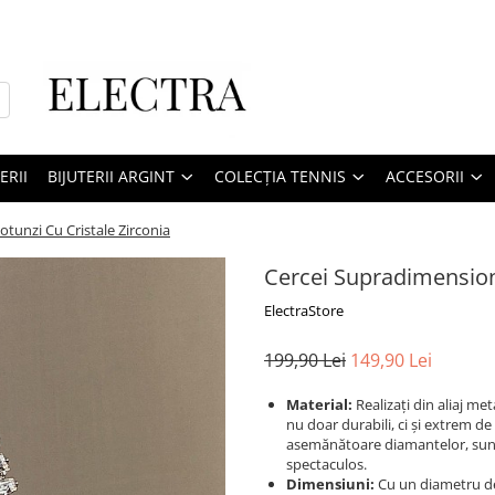
ERII
BIJUTERII ARGINT
COLECȚIA TENNIS
ACCESORII
tunzi Cu Cristale Zirconia
Cercei Supradimensiona
ElectraStore
199,90 Lei
149,90 Lei
Material:
Realizați din aliaj met
nu doar durabili, ci și extrem de
asemănătoare diamantelor, sunt 
spectaculos.
Dimensiuni:
Cu un diametru de 