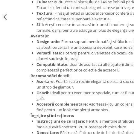
Culoare:
Auriul rece al placajului de 14K se îmbină perfe
Zirconiei, oferind un contrast elegant care se potriveșt
Textură:
Finisajul neted și lucios al cerceilor conferă o
reflectând calitatea superioară a execuției.
Stil:
Acești cercei se încadrează într-un stil modern și sof
formale, dar și pentru a adăuga un plus de eleganță une
Avantaje:
Design unic:
Forma supradimensionată și strălucirea int
ca acești cercei să fie un accesoriu deosebit, care nu va
Versatilitate:
Potriviți pentru o varietate de ocazii, de l
afaceri sau ieșiri în oraș.
Compatibilitate:
Ușor de asortat cu alte bijuterii din a
completează perfect orice colecție de accesorii.
Recomandări de stil:
Asortare:
Poartă-i cu o rochie elegantă de seară sau cu
un strop de glamour.
Ocazii:
Ideali pentru evenimente speciale, cum ar fi nun
gală.
Accesorii complementare:
Asortează-i cu un colier s
fină pentru un look complet și armonios.
Îngrijire și întreținere:
Instrucțiuni de curățare:
Pentru a menține strălucirea
moale și evită contactul cu substanțe chimice dure.
Depozitare:
Păstrează-i într-o cutie de bijuterii căptuși