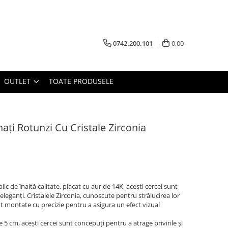
0742.200.101
0,00
OUTLET
TOATE PRODUSELE
ți Rotunzi Cu Cristale Zirconia
alic de înaltă calitate, placat cu aur de 14K, acești cercei sunt
 eleganți. Cristalele Zirconia, cunoscute pentru strălucirea lor
montate cu precizie pentru a asigura un efect vizual
5 cm, acești cercei sunt concepuți pentru a atrage privirile și