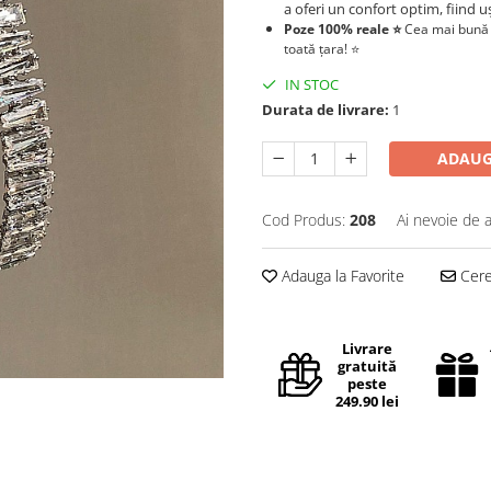
a oferi un confort optim, fiind uș
Poze 100% reale ⭐️
Cea mai bună
toată țara! ⭐️
IN STOC
Durata de livrare:
1
ADAUG
Cod Produs:
208
Ai nevoie de a
Adauga la Favorite
Cere 
Livrare
gratuită
peste
249.90 lei