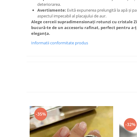
deteriorarea.
Avertismente:
Evită expunerea prelungită la apă și p
aspectul impecabil al placajului de aur.
Alege cerceii supradimensionați rotunzi cu cristale Zi
bucură-te de un accesoriu rafinat, perfect pentru a-ți
eleganța.
Informatii conformitate produs
-35%
-32%