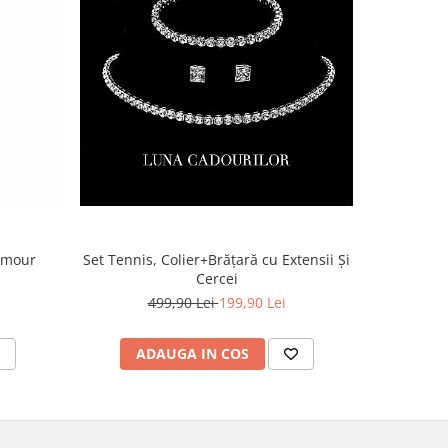
lamour
Set Tennis, Colier+Brățară cu Extensii Și
Cercei
499,90 Lei
199,90 Lei
ADAUGA IN COS
AD