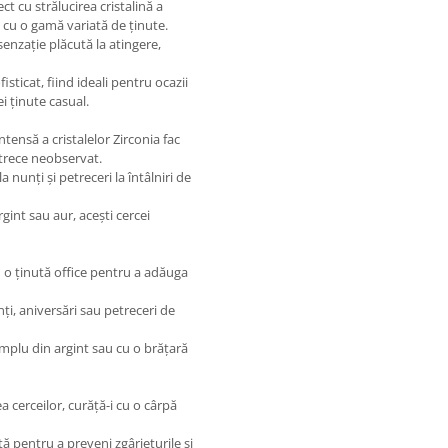
ct cu strălucirea cristalină a
e cu o gamă variată de ținute.
 senzație plăcută la atingere,
isticat, fiind ideali pentru ocazii
i ținute casual.
ensă a cristalelor Zirconia fac
 trece neobservat.
a nunți și petreceri la întâlniri de
rgint sau aur, acești cercei
 o ținută office pentru a adăuga
ți, aniversări sau petreceri de
implu din argint sau cu o brățară
 cerceilor, curăță-i cu o cârpă
tă pentru a preveni zgârieturile și