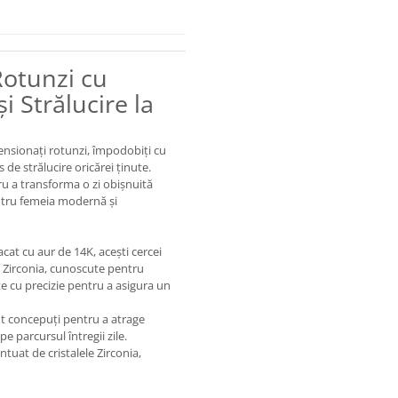
Rotunzi cu
i Strălucire la
nsionați rotunzi, împodobiți cu
 de strălucire oricărei ținute.
ru a transforma o zi obișnuită
entru femeia modernă și
lacat cu aur de 14K, acești cercei
le Zirconia, cunoscute pentru
 cu precizie pentru a asigura un
nt concepuți pentru a atrage
pe parcursul întregii zile.
tuat de cristalele Zirconia,