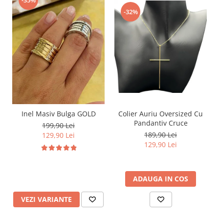
-35%
-32%
Inel Masiv Bulga GOLD
Colier Auriu Oversized Cu
Pandantiv Cruce
199,90 Lei
189,90 Lei
129,90 Lei
129,90 Lei
ADAUGA IN COS
VEZI VARIANTE