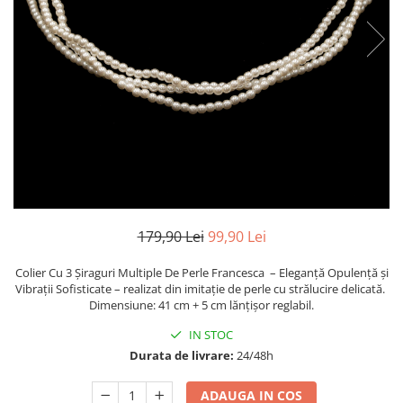
TRICOURI & TOPURI
179,90 Lei
99,90 Lei
Colier Cu 3 Șiraguri Multiple De Perle Francesca – Eleganță Opulență și
Vibrații Sofisticate – realizat din imitație de perle cu strălucire delicată.
Dimensiune: 41 cm + 5 cm lănțișor reglabil.
IN STOC
Durata de livrare:
24/48h
ADAUGA IN COS