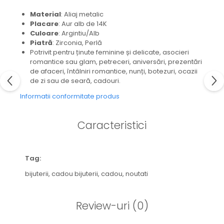
Material
: Aliaj metalic
Placare
: Aur alb de 14K
Culoare
: Argintiu/Alb
Piatră
: Zirconia, Perlă
Potrivit pentru ținute feminine și delicate, asocieri
romantice sau glam, petreceri, aniversări, prezentări
de afaceri, întâlniri romantice, nunți, botezuri, ocazii
de zi sau de seară, cadouri.
Informatii conformitate produs
Caracteristici
Tag:
bijuterii,
cadou bijuterii,
cadou,
noutati
Review-uri
(0)