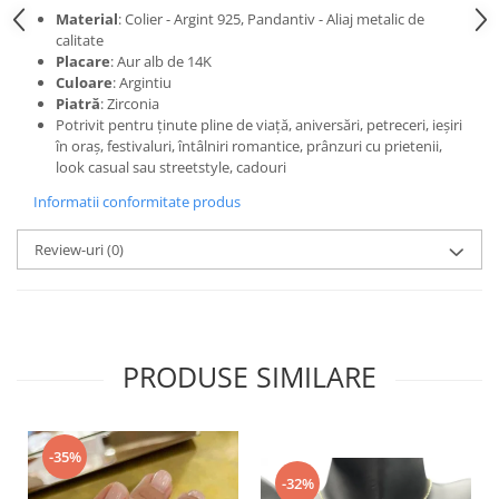
Material
: Colier - Argint 925, Pandantiv - Aliaj metalic de
calitate
Placare
: Aur alb de 14K
Culoare
: Argintiu
Piatră
: Zirconia
Potrivit pentru ținute pline de viață, aniversări, petreceri, ieșiri
în oraș, festivaluri, întâlniri romantice, prânzuri cu prietenii,
look casual sau streetstyle, cadouri
Informatii conformitate produs
Review-uri
(0)
PRODUSE SIMILARE
-35%
-32%