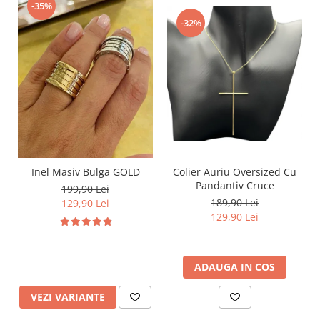
-35%
-32%
Inel Masiv Bulga GOLD
Colier Auriu Oversized Cu
Pandantiv Cruce
199,90 Lei
189,90 Lei
129,90 Lei
129,90 Lei
ADAUGA IN COS
VEZI VARIANTE