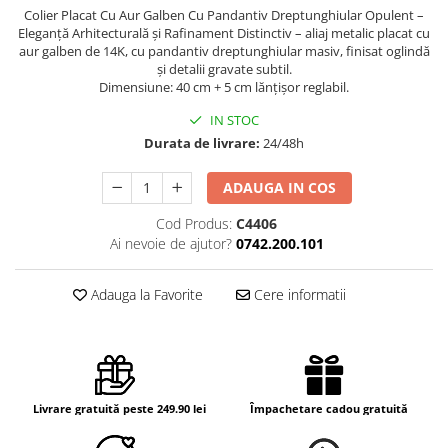
Colier Placat Cu Aur Galben Cu Pandantiv Dreptunghiular Opulent –
Eleganță Arhitecturală și Rafinament Distinctiv – aliaj metalic placat cu
aur galben de 14K, cu pandantiv dreptunghiular masiv, finisat oglindă
și detalii gravate subtil.
Dimensiune: 40 cm + 5 cm lănțișor reglabil.
IN STOC
Durata de livrare:
24/48h
ADAUGA IN COS
Cod Produs:
C4406
Ai nevoie de ajutor?
0742.200.101
Adauga la Favorite
Cere informatii
Livrare gratuită peste 249.90 lei
Împachetare cadou gratuită