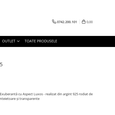
0742.200.101
0,00
OUTLET
TOATE PRODUSELE
25
e Exuberantă cu Aspect Luxos - realizat din argint 925 rodiat de
cânteietoare și transparente