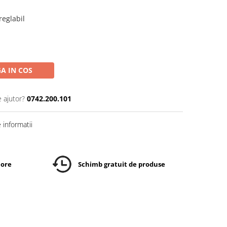
reglabil
A IN COS
e ajutor?
0742.200.101
informatii
 ore
Schimb gratuit de produse