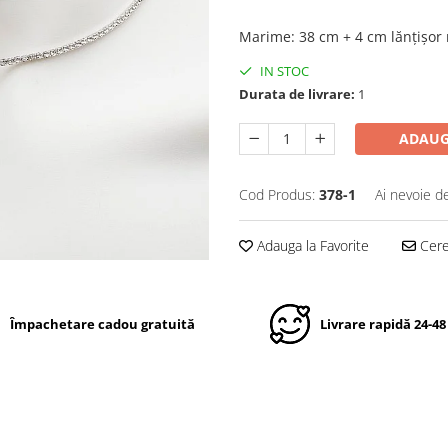
Marime
:
38 cm + 4 cm lănțișor 
IN STOC
Durata de livrare:
1
ADAUG
Cod Produs:
378-1
Ai nevoie d
Adauga la Favorite
Cere 
Împachetare cadou gratuită
Livrare rapidă 24-48