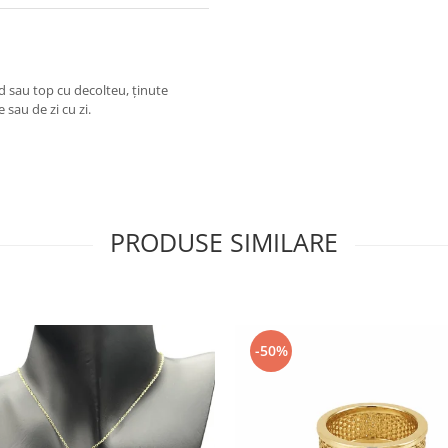
nd sau top cu decolteu, ținute
 sau de zi cu zi.
PRODUSE SIMILARE
-50%