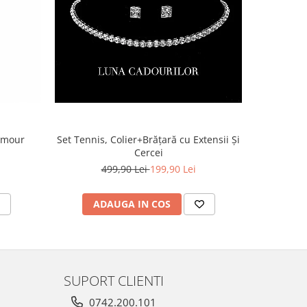
lamour
Set Tennis, Colier+Brățară cu Extensii Și
Cercei
499,90 Lei
199,90 Lei
ADAUGA IN COS
AD
SUPORT CLIENTI
0742.200.101