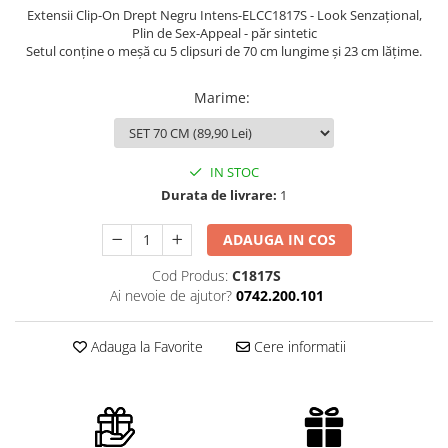
Extensii Clip-On Drept Negru Intens-ELCC1817S - Look Senzațional,
Plin de Sex-Appeal - păr sintetic
Setul conține o meșă cu 5 clipsuri de 70 cm lungime și 23 cm lățime.
Marime
:
IN STOC
Durata de livrare:
1
ADAUGA IN COS
Cod Produs:
C1817S
Ai nevoie de ajutor?
0742.200.101
Adauga la Favorite
Cere informatii