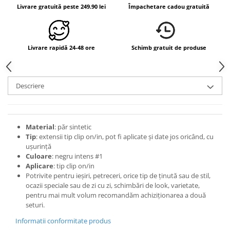
Livrare gratuită peste 249.90 lei
Împachetare cadou gratuită
Livrare rapidă 24-48 ore
Schimb gratuit de produse
Descriere
Material
: păr sintetic
Tip
: extensii tip clip on/in, pot fi aplicate și date jos oricând, cu
ușurință
Culoare
: negru intens #1
Aplicare
: tip clip on/in
Potrivite pentru ieșiri, petreceri, orice tip de ținută sau de stil,
ocazii speciale sau de zi cu zi, schimbări de look, varietate,
pentru mai mult volum recomandăm achiziționarea a două
seturi.
Informatii conformitate produs