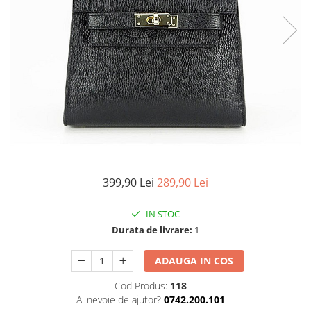
TRICOURI & TOPURI
399,90 Lei
289,90 Lei
IN STOC
Durata de livrare:
1
ADAUGA IN COS
Cod Produs:
118
Ai nevoie de ajutor?
0742.200.101