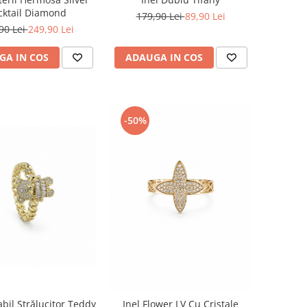
cktail Diamond
179,90 Lei
89,90 Lei
90 Lei
249,90 Lei
ADAUGA IN COS
GA IN COS
-50%
abil Strălucitor Teddy
Inel Flower LV Cu Cristale