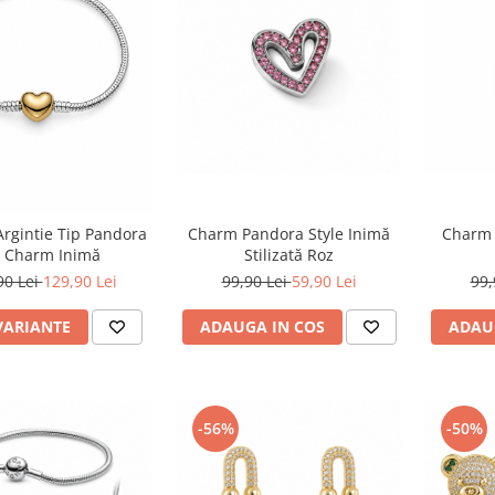
Charm Pandora Style Inimă
Charm 
Argintie Tip Pandora
Stilizată Roz
 Charm Inimă
99,90 Lei
59,90 Lei
99,
90 Lei
129,90 Lei
ADAUGA IN COS
ADAU
VARIANTE
-56%
-50%