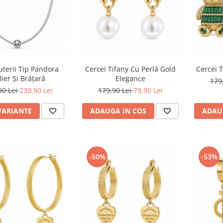
juterii Tip Pandora
Cercei Tifany Cu Perlă Gold
Cercei 
lier Și Brățară
Elegance
179
90 Lei
239,90 Lei
179,90 Lei
79,90 Lei
VARIANTE
ADAUGA IN COS
ADAU
-50%
-53%