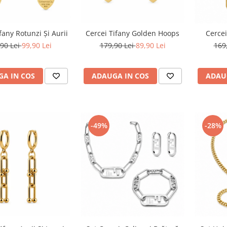
fany Rotunzi Și Aurii
Cercei Tifany Golden Hoops
Cercei
90 Lei
99,90 Lei
179,90 Lei
89,90 Lei
169
A IN COS
ADAUGA IN COS
ADAU
-49%
-28%