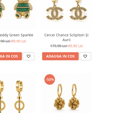
Teddy Green Sparkle
Cercei Chance Sclipitori Și
Aurii
,90 Lei
89,90 Lei
179,90 Lei
89,90 Lei
GA IN COS
ADAUGA IN COS
-50%