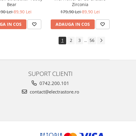
Bear
Zirconia
,90 Lei
89,90 Lei
179,90 Lei
89,90 Lei
GA IN COS
ADAUGA IN COS
1
2
3
56
...
SUPORT CLIENTI
0742.200.101
contact@electrastore.ro