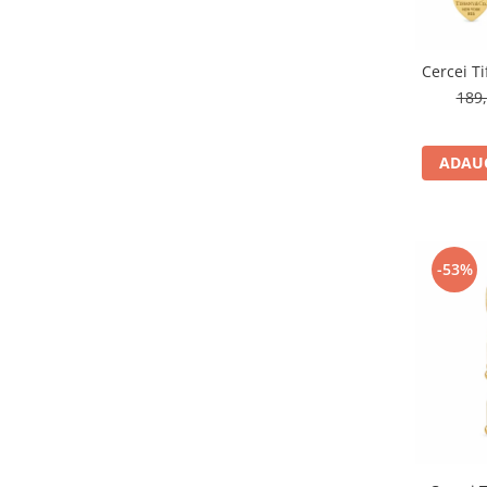
Cercei Ti
189,
ADAUG
-53%