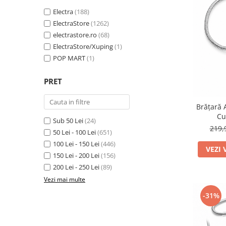
TRICOURI & TOPURI
Electra
(188)
ElectraStore
(1262)
electrastore.ro
(68)
ElectraStore/Xuping
(1)
POP MART
(1)
PRET
Brățară 
Cu
Sub 50 Lei
(24)
219,
50 Lei - 100 Lei
(651)
100 Lei - 150 Lei
(446)
VEZI 
150 Lei - 200 Lei
(156)
200 Lei - 250 Lei
(89)
Vezi mai multe
-31%