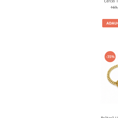
Cercei T
169,
ADAUG
-35%
Brățară U