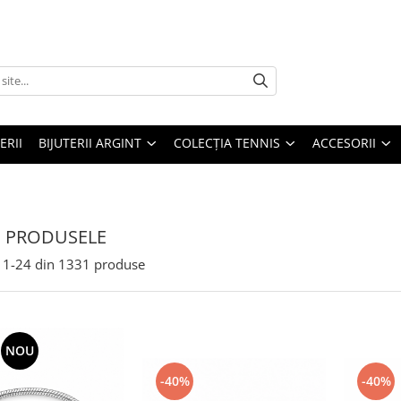
ERII
BIJUTERII ARGINT
COLECȚIA TENNIS
ACCESORII
 PRODUSELE
1-
24
din
1331
produse
NOU
-40%
-40%