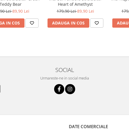
Teddy Bear
Heart of Amethyst
90 Lei
89,90 Lei
179,90 Lei
89,90 Lei
179
A IN COS
ADAUGA IN COS
ADAU
SOCIAL
Urmareste-ne in social media
DATE COMERCIALE