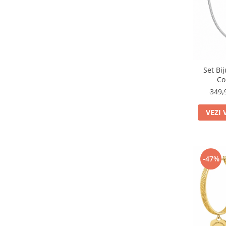
Set Bi
Co
349,
VEZI 
-47%