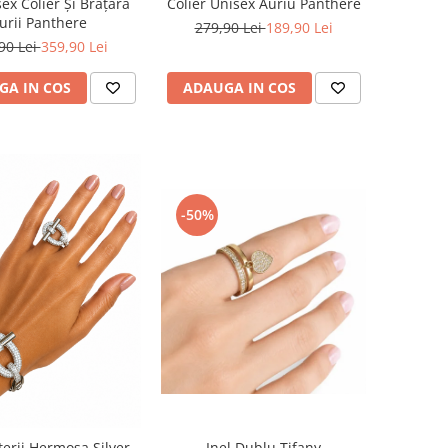
ex Colier Și Brățară
Colier Unisex Auriu Panthere
urii Panthere
279,90 Lei
189,90 Lei
90 Lei
359,90 Lei
GA IN COS
ADAUGA IN COS
-50%
Inel Dublu Tifany
terii Hermosa Silver