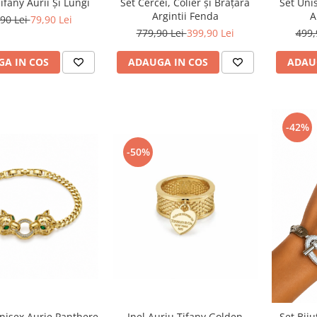
ifany Aurii Și Lungi
Set Cercei, Colier și Brățară
Set Unis
Argintii Fenda
A
90 Lei
79,90 Lei
779,90 Lei
399,90 Lei
499,
A IN COS
ADAUGA IN COS
ADAU
-42%
-50%
nisex Aurie Panthere
Inel Auriu Tifany Golden
Set Biju