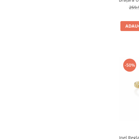
259,
ADAUG
-50%
Inel Regl