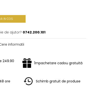
A IN COS
ie de ajutor?
0742.200.101
ere informatii
te 249.90
Împachetare cadou gratuită
-48 ore
Schimb gratuit de produse