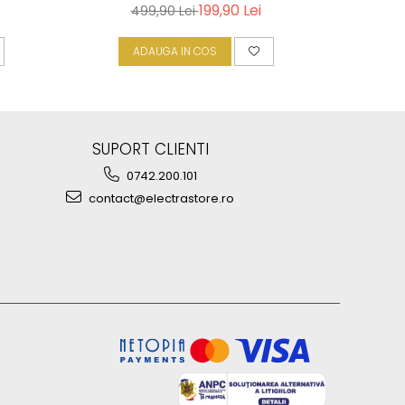
199,90 Lei
499,90 Lei
ADAUGA IN COS
A
SUPORT CLIENTI
0742.200.101
contact@electrastore.ro