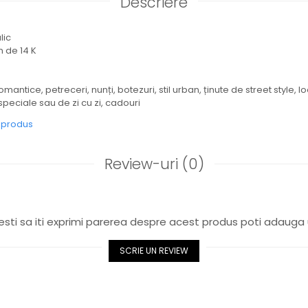
Descriere
alic
 de 14 K
omantice, petreceri, nunți, botezuri, stil urban, ținute de street style, lo
speciale sau de zi cu zi, cadouri
e produs
Review-uri
(0)
sti sa iti exprimi parerea despre acest produs poti adauga 
SCRIE UN REVIEW