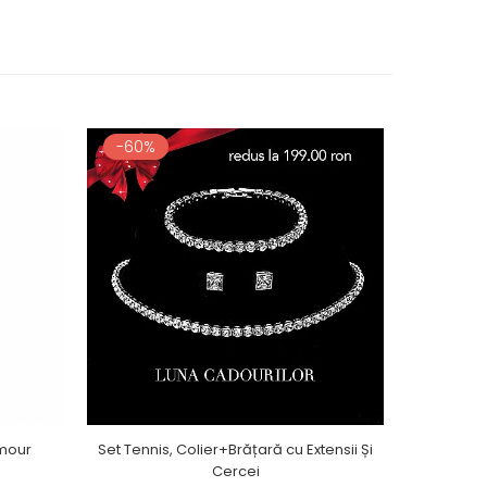
-60%
amour
Set Tennis, Colier+Brățară cu Extensii Și
Cercei