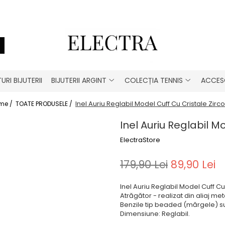
URI BIJUTERII
BIJUTERII ARGINT
COLECȚIA TENNIS
ACCESO
Inel Auriu Reglabil Model Cuff Cu Cristale Zirc
me /
TOATE PRODUSELE /
Inel Auriu Reglabil M
ElectraStore
179,90 Lei
89,90 Lei
Inel Auriu Reglabil Model Cuff Cu 
Atrăgător - realizat din aliaj met
Benzile tip beaded (mărgele) su
Dimensiune: Reglabil.