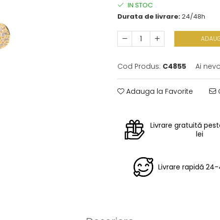
IN STOC
Durata de livrare:
24/48h
ADAUG
Cod Produs:
C4855
Ai nevo
Adauga la Favorite
C
Livrare gratuită pes
lei
Livrare rapidă 24