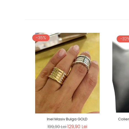
-35%
-32
Inel Masiv Bulga GOLD
Colie
129,90 Lei
199,90 Lei