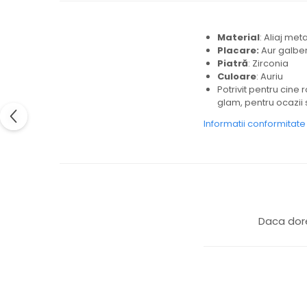
Material
: Aliaj met
Placare:
Aur galben
Piatră
: Zirconia
Culoare
: Auriu
Potrivit pentru cine r
glam, pentru ocazii 
Informatii conformitat
Daca dore