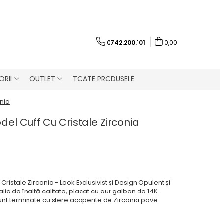
0742.200.101
0,00
RII
OUTLET
TOATE PRODUSELE
onia
odel Cuff Cu Cristale Zirconia
Cristale Zirconia - Look Exclusivist și Design Opulent și
alic de înaltă calitate, placat cu aur galben de 14K.
nt terminate cu sfere acoperite de Zirconia pave.