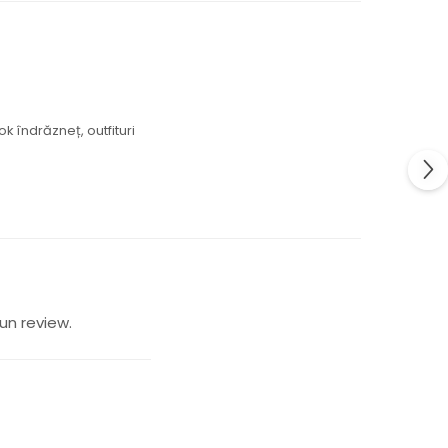
ok îndrăzneț, outfituri
un review.