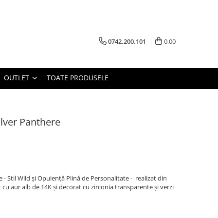
0742.200.101
0,00
OUTLET
TOATE PRODUSELE
Silver Panthere
e - Stil Wild și Opulență Plină de Personalitate - realizat din
at cu aur alb de 14K și decorat cu zirconia transparente și verzi