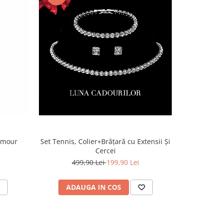
lamour
Set Tennis, Colier+Brățară cu Extensii Și
Cercei
499,90 Lei
199,90 Lei
ADAUGA IN COS
AD