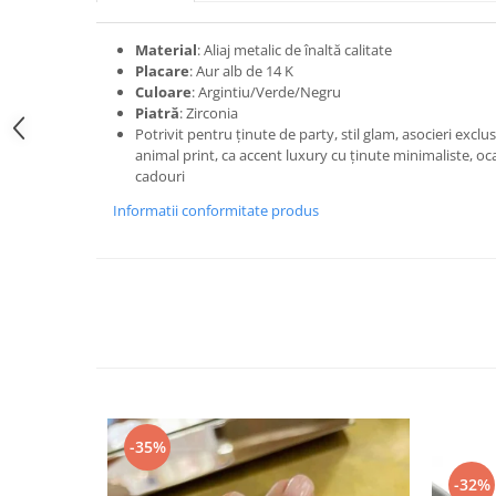
Material
: Aliaj metalic de înaltă calitate
Placare
: Aur alb de 14 K
Culoare
: Argintiu/Verde/Negru
Piatră
: Zirconia
Potrivit pentru ținute de party, stil glam, asocieri exclu
animal print, ca accent luxury cu ținute minimaliste, ocaz
cadouri
Informatii conformitate produs
-35%
-32%