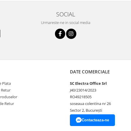
SOCIAL
Urmareste-ne in social media
DATE COMERCIALE
 Plata
SC Electra Office Srl
e Retur
J40/23014/2023
Produselor
RO49218505
de Retur
soseaua colentina nr 26
Sector 2, București
Contacteaza-ne