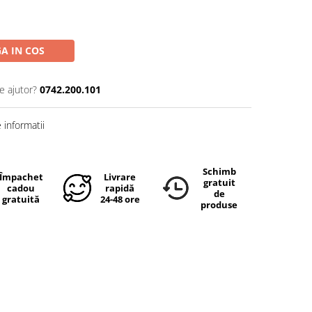
A IN COS
e ajutor?
0742.200.101
informatii
Schimb
Împachetare
Livrare
gratuit
cadou
rapidă
de
gratuită
24-48 ore
produse