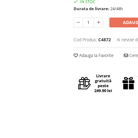
IN STOC
Durata de livrare:
24/48h
ADAUG
Cod Produs:
C4872
Ai nevoie d
Adauga la Favorite
Cere 
Livrare
gratuită
peste
249.90 lei