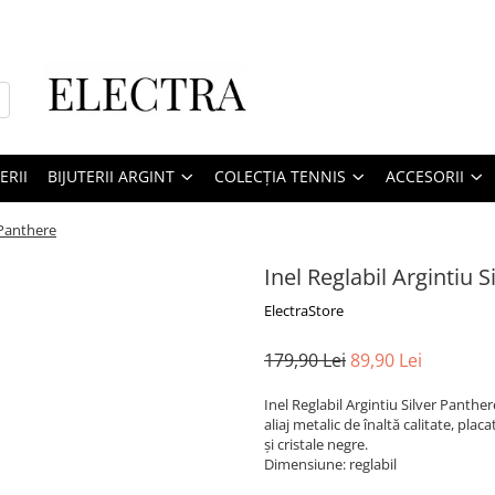
ERII
BIJUTERII ARGINT
COLECȚIA TENNIS
ACCESORII
r Panthere
Inel Reglabil Argintiu 
ElectraStore
179,90 Lei
89,90 Lei
Inel Reglabil Argintiu Silver Panther
aliaj metalic de înaltă calitate, plac
și cristale negre.
Dimensiune: reglabil