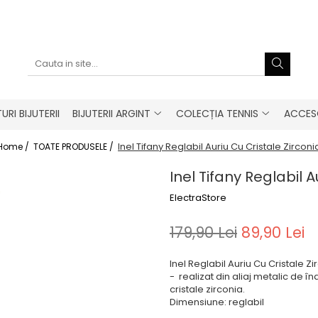
URI BIJUTERII
BIJUTERII ARGINT
COLECȚIA TENNIS
ACCESO
Inel Tifany Reglabil Auriu Cu Cristale Zirconi
Home /
TOATE PRODUSELE /
Inel Tifany Reglabil A
ElectraStore
179,90 Lei
89,90 Lei
Inel Reglabil Auriu Cu Cristale Z
- realizat din aliaj metalic de î
cristale zirconia.
Dimensiune: reglabil