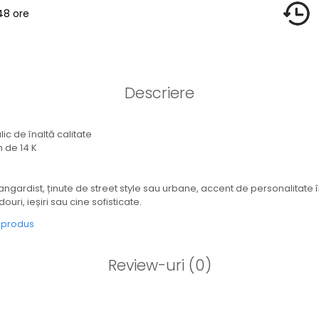
48 ore
Descriere
alic de înaltă calitate
n de 14 K
avangardist, ținute de street style sau urbane, accent de personalitate î
ouri, ieșiri sau cine sofisticate.
e produs
Review-uri
(0)