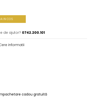
A IN COS
ie de ajutor?
0742.200.101
ere informatii
Împachetare cadou gratuită