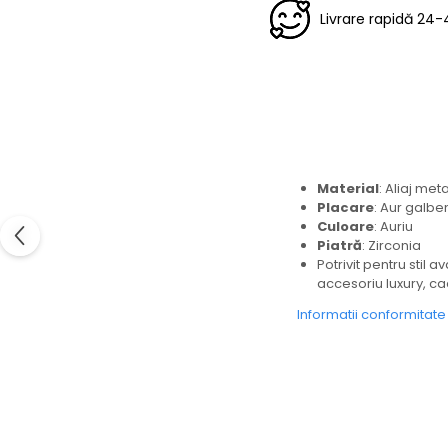
Livrare rapidă 24-
Material
: Aliaj met
Placare
: Aur galbe
Culoare
: Auriu
Piatră
: Zirconia
Potrivit pentru stil 
accesoriu luxury, cad
Informatii conformitat