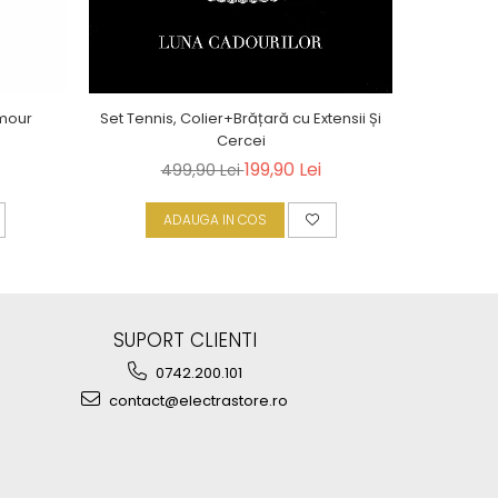
amour
Set Tennis, Colier+Brățară cu Extensii Și
Cercei
199,90 Lei
499,90 Lei
ADAUGA IN COS
A
SUPORT CLIENTI
0742.200.101
contact@electrastore.ro