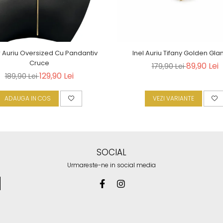
r Auriu Oversized Cu Pandantiv
Inel Auriu Tifany Golden Gl
Cruce
89,90 Lei
179,90 Lei
129,90 Lei
189,90 Lei
ADAUGA IN COS
VEZI VARIANTE
SOCIAL
Urmareste-ne in social media