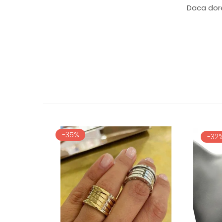
Daca dore
-35%
-32