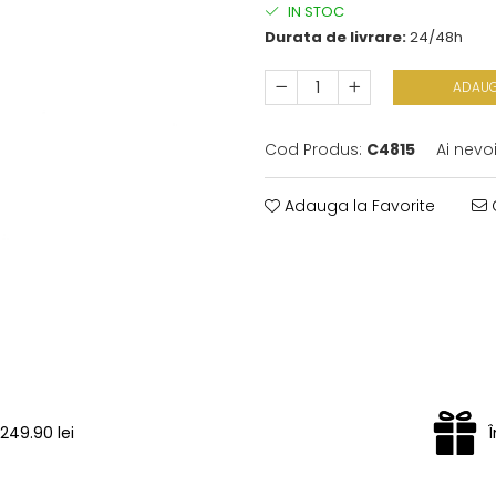
IN STOC
Durata de livrare:
24/48h
ADAUG
Cod Produs:
C4815
Ai nevo
Adauga la Favorite
C
249.90 lei