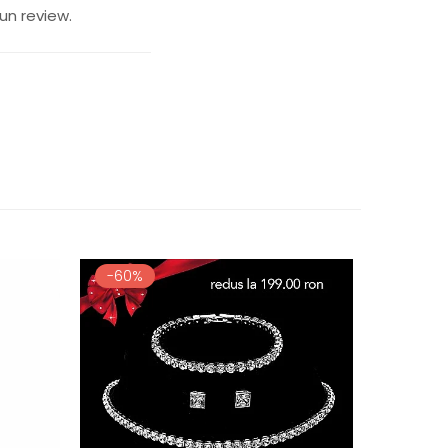
un review.
-60%