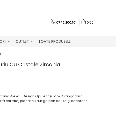
0742.200.101
0,00
RII
OUTLET
TOATE PRODUSELE
a
uriu Cu Cristale Zirconia
irconia Alexa - Design Opulent și Look Avangardist
naltă calitate, placat cu aur galben de 14K și decorat cu