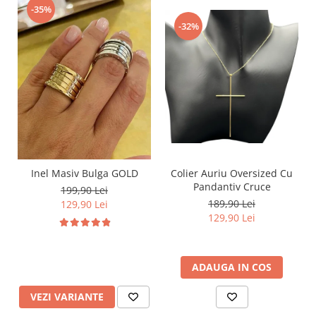
-35%
-32%
Inel Masiv Bulga GOLD
Colier Auriu Oversized Cu
Pandantiv Cruce
199,90 Lei
189,90 Lei
129,90 Lei
129,90 Lei
ADAUGA IN COS
VEZI VARIANTE