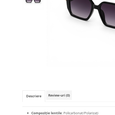
TRICOURI & TOPURI
Review-uri
(0)
Descriere
Compoziție lentile
: Policarbonat/Polarizați