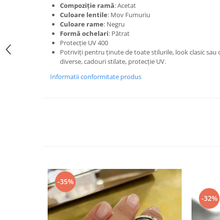
Compoziție ramă
: Acetat
Culoare lentile
: Mov Fumuriu
Culoare rame
: Negru
Formă ochelari
: Pătrat
Protecție UV 400
Potriviți pentru ținute de toate stilurile, look clasic sa
diverse, cadouri stilate, protecție UV.
Informatii conformitate produs
-35%
-32%