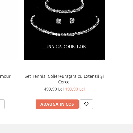
lamour
Set Tennis, Colier+Brățară cu Extensii Și
Cercei
499,90 Lei
199,90 Lei
ADAUGA IN COS
AD