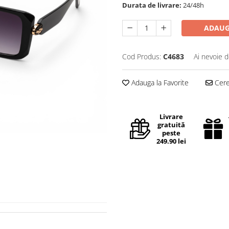
Durata de livrare:
24/48h
ADAUG
Cod Produs:
C4683
Ai nevoie d
Adauga la Favorite
Cere 
Livrare
gratuită
peste
249.90 lei