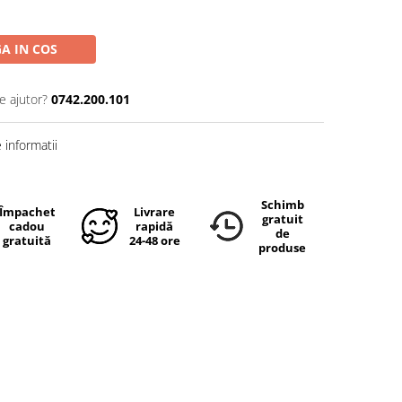
A IN COS
e ajutor?
0742.200.101
informatii
Schimb
Împachetare
Livrare
gratuit
cadou
rapidă
de
gratuită
24-48 ore
produse