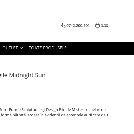
0742.200.101
0,00
OUTLET
TOATE PRODUSELE
lle Midnight Sun
un - Forme Sculpturale și Design Plin de Mister - ochelari de
 formă pătrată, scoasă în evidență de accentele aurii care dau