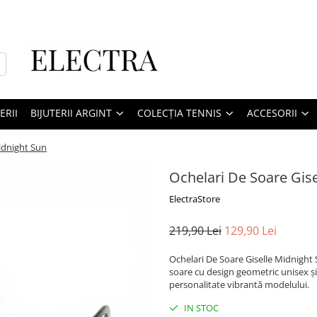
ERII
BIJUTERII ARGINT
COLECȚIA TENNIS
ACCESORII
idnight Sun
Ochelari De Soare Gise
ElectraStore
219,90 Lei
129,90 Lei
Ochelari De Soare Giselle Midnight S
soare cu design geometric unisex și
personalitate vibrantă modelului.
IN STOC