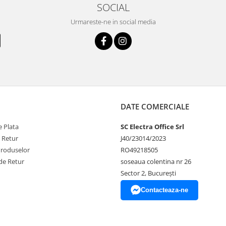
SOCIAL
Urmareste-ne in social media
DATE COMERCIALE
 Plata
SC Electra Office Srl
e Retur
J40/23014/2023
Produselor
RO49218505
de Retur
soseaua colentina nr 26
Sector 2, București
Contacteaza-ne