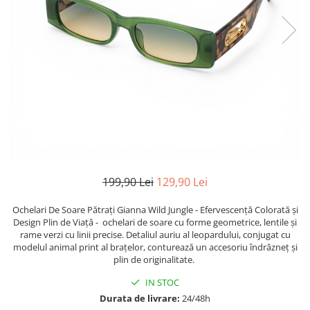
TRICOURI & TOPURI
199,90 Lei
129,90 Lei
Ochelari De Soare Pătrați Gianna Wild Jungle - Efervescență Colorată și
Design Plin de Viață - ochelari de soare cu forme geometrice, lentile și
rame verzi cu linii precise. Detaliul auriu al leopardului, conjugat cu
modelul animal print al brațelor, conturează un accesoriu îndrăzneț și
plin de originalitate.
IN STOC
Durata de livrare:
24/48h