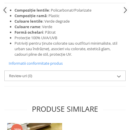
Compoziție lentile
: Policarbonat/Polarizate
Compoziție ramă
: Plastic
Culoare lentile
: Verde degrade
Culoare rame
: Verde
Formă ochelari
: Pătrat
Protecție 100% UVA/UVB
Potriviți pentru ținute colorate sau outfituri minimaliste, stil
urban sau îndrăzneț, asocieri viu colorate, estetică glam,
cadouri pline de stil, protecție UV.
Informatii conformitate produs
Review-uri
(0)
PRODUSE SIMILARE
-35%