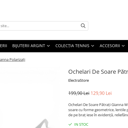
ERII
BIJUTERII ARGINT
COLECȚIA TENNIS
ACCESORII
ianna Polarizați
Ochelari De Soare Pătr
ElectraStore
199,90 Lei
129,90 Lei
Ochelari De Soare Pătrați Gianna Wil
soare cu forme geometrice, lentile p
de pe braț iese în evidență, reliefâ
IN STOC