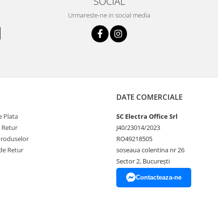
SOCIAL
Urmareste-ne in social media
DATE COMERCIALE
 Plata
SC Electra Office Srl
e Retur
J40/23014/2023
Produselor
RO49218505
de Retur
soseaua colentina nr 26
Sector 2, București
Contacteaza-ne