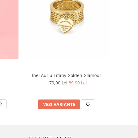
-60%
Inel Auriu Tifany Golden Glamour
Set Tennis,
179,90 Lei
89,90 Lei
4
VEZI VARIANTE
AD