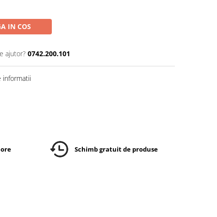
A IN COS
e ajutor?
0742.200.101
informatii
 ore
Schimb gratuit de produse