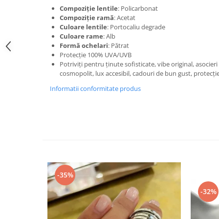
Compoziție lentile
: Policarbonat
Compoziție ramă
: Acetat
Culoare lentile
: Portocaliu degrade
Culoare rame
: Alb
Formă ochelari
: Pătrat
Protecție 100% UVA/UVB
Potriviți pentru ținute sofisticate, vibe original, asocieri
cosmopolit, lux accesibil, cadouri de bun gust, protecți
Informatii conformitate produs
-35%
-32%