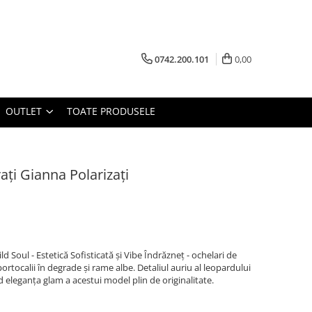
0742.200.101
0,00
OUTLET
TOATE PRODUSELE
ați Gianna Polarizați
d Soul - Estetică Sofisticată și Vibe Îndrăzneț - ochelari de
ortocalii în degrade și rame albe. Detaliul auriu al leopardului
nd eleganța glam a acestui model plin de originalitate.