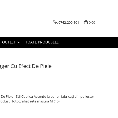
0742.200.101
0,00
OUTLET
TOATE PRODUSELE
ger Cu Efect De Piele
e Piele - Stil Cool cu Accente Urbane - fabricați din poliester
rodusul fotografiat este măsura M (40)