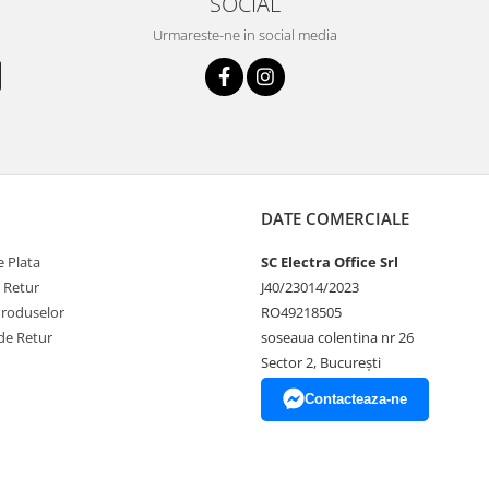
SOCIAL
Urmareste-ne in social media
DATE COMERCIALE
 Plata
SC Electra Office Srl
e Retur
J40/23014/2023
Produselor
RO49218505
de Retur
soseaua colentina nr 26
Sector 2, București
Contacteaza-ne