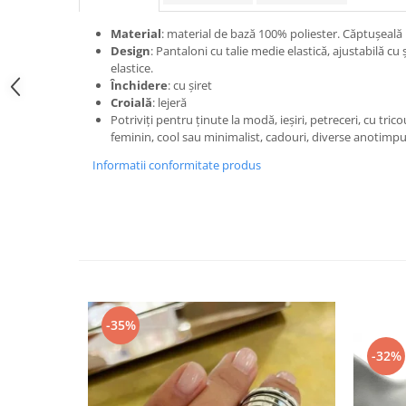
Material
: material de bază 100% poliester. Căptușeală
Design
: Pantaloni cu talie medie elastică, ajustabilă cu
elastice.
Închidere
: cu șiret
Croială
: lejeră
Potriviți pentru ținute la modă, ieșiri, petreceri, cu trico
feminin, cool sau minimalist, cadouri, diverse anotimpuri
Informatii conformitate produs
-35%
-32%