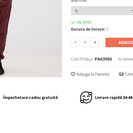
Marime
:
IN STOC
Durata de livrare:
1
ADAUG
Cod Produs:
PA0390S
Ai nevoi
Adauga la Favorite
Cere 
Împachetare cadou gratuită
Livrare rapidă 24-48