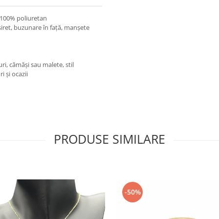
 100% poliuretan
 șiret, buzunare în față, manșete
uri, cămăși sau malete, stil
 și ocazii
PRODUSE SIMILARE
-50%