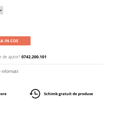
A IN COS
e de ajutor?
0742.200.101
informatii
 ore
Schimb gratuit de produse