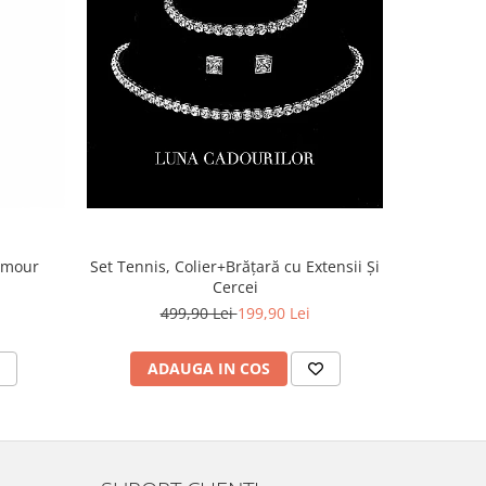
lamour
Set Tennis, Colier+Brățară cu Extensii Și
Cercei
499,90 Lei
199,90 Lei
ADAUGA IN COS
AD