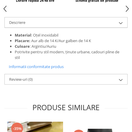
Livrare rapidă 24-48 ore
Schimb gratuit de produse
Descriere
Material
: Oțel inoxidabil
Placare:
Aur alb de 14 K/Aur galben de 14 K
Culoare
: Argintiu/Auriu
Potrivite pentru stil modern, ținute urbane, cadouri pline de
stil
Informatii conformitate produs
Review-uri
(0)
PRODUSE SIMILARE
-35%