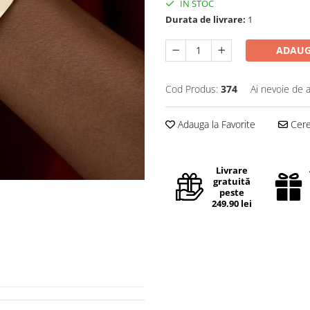
IN STOC
Durata de livrare:
1
ADAUG
Cod Produs:
374
Ai nevoie de a
Adauga la Favorite
Cere 
Livrare
gratuită
peste
249.90 lei