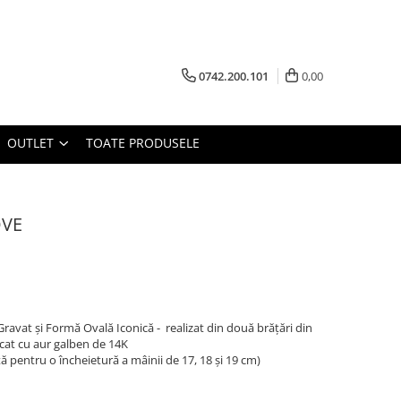
0742.200.101
0,00
OUTLET
TOATE PRODUSELE
OVE
Gravat și Formă Ovală Iconică - realizat din două brățări din
lacat cu aur galben de 14K
ă pentru o încheietură a mâinii de 17, 18 și 19 cm)