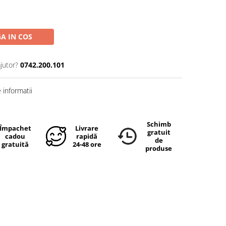
A IN COS
jutor?
0742.200.101
informatii
Schimb
Împachetare
Livrare
gratuit
cadou
rapidă
de
gratuită
24-48 ore
produse