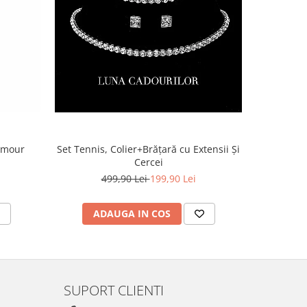
lamour
Set Tennis, Colier+Brățară cu Extensii Și
Cercei
499,90 Lei
199,90 Lei
ADAUGA IN COS
AD
SUPORT CLIENTI