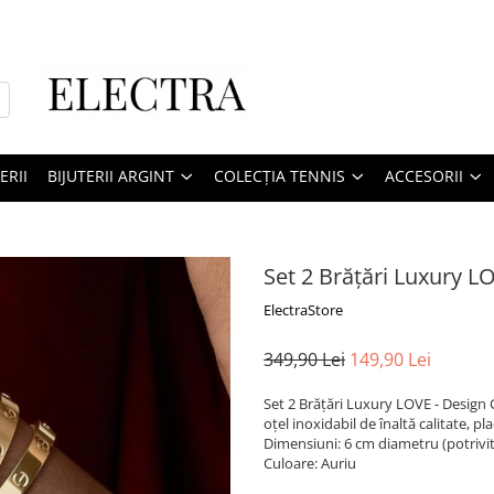
ERII
BIJUTERII ARGINT
COLECȚIA TENNIS
ACCESORII
Set 2 Brățări Luxury L
ElectraStore
349,90 Lei
149,90 Lei
Set 2 Brățări Luxury LOVE - Design 
oțel inoxidabil de înaltă calitate, p
Dimensiuni: 6 cm diametru (potrivit
Culoare: Auriu