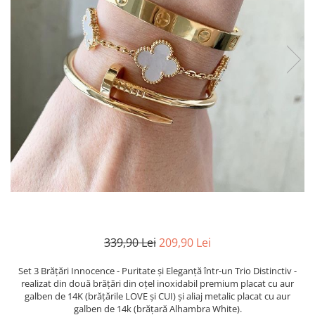
TRICOURI & TOPURI
339,90 Lei
209,90 Lei
Set 3 Brățări Innocence - Puritate și Eleganță într-un Trio Distinctiv -
realizat din două brățări din oțel inoxidabil premium placat cu aur
galben de 14K (brățările LOVE și CUI) și aliaj metalic placat cu aur
galben de 14k (brățară Alhambra White).