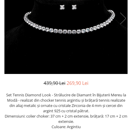
TRICOURI & TOPURI
439,90 Lei
269,90 Lei
Set Tennis Diamond Look - Strălucire de Diamant în Bijuterii Mereu la
Modă - realizat din chocker tennis argintiu și brățară tennis
realizate
din aliaj metalic
și ornate cu cristale Zirconia de 4 mm și cercei din
argint 925 cu cristal pătrat.
Dimensiuni: colier choker: 37 cm + 2 cm extensie, brățară: 17 cm + 2 cm
extensie.
Culoare: Argintiu