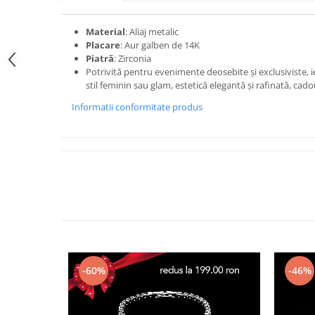
Material
: Aliaj metalic
Placare
: Aur galben de 14K
Piatră
: Zirconia
Potrivită pentru evenimente deosebite și exclusiviste, ieș
stil feminin sau glam, estetică elegantă și rafinată, cado
Informatii conformitate produs
-60%
-46%