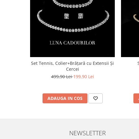
Set Tennis, Colier+Brățară cu Extensii Și
Cercei
499,90 Lei
199,90 Lei
ADAUGA IN COS
NEWSLETTER