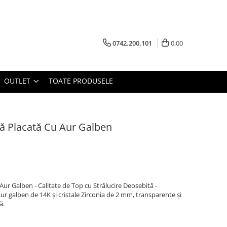
0742.200.101
0,00
OUTLET
TOATE PRODUSELE
tă Placată Cu Aur Galben
Aur Galben - Calitate de Top cu Strălucire Deosebită -
 aur galben de 14K și cristale Zirconia de 2 mm, transparente și
ă.