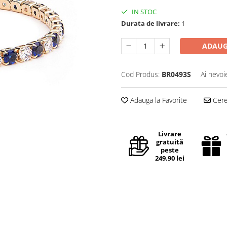
IN STOC
Durata de livrare:
1
ADAUG
Cod Produs:
BR0493S
Ai nevoi
Adauga la Favorite
Cere 
Livrare
gratuită
peste
249.90 lei