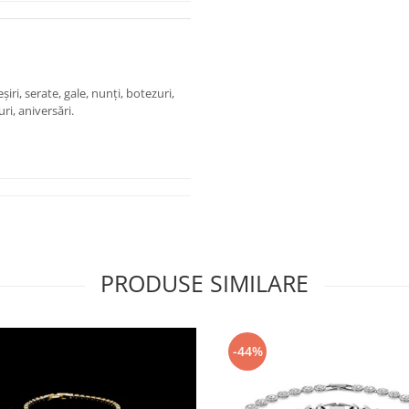
iri, serate, gale, nunți, botezuri,
uri, aniversări.
PRODUSE SIMILARE
-44%