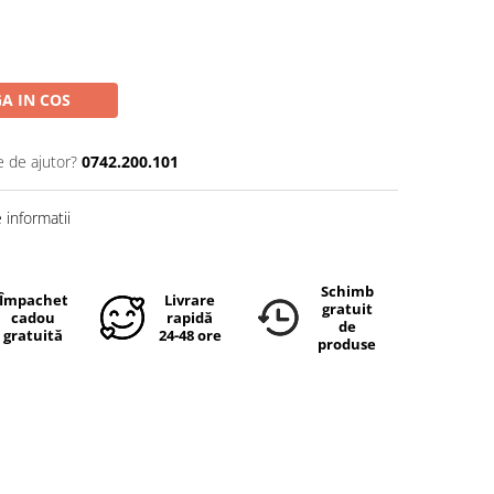
A IN COS
e de ajutor?
0742.200.101
informatii
Schimb
Împachetare
Livrare
gratuit
cadou
rapidă
de
gratuită
24-48 ore
produse