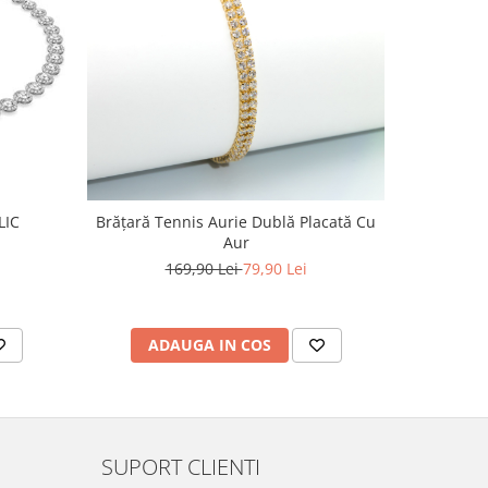
-39%
LIC
Brățară Tennis Aurie Dublă Placată Cu
Set
Aur
4
169,90 Lei
79,90 Lei
ADAUGA IN COS
AD
SUPORT CLIENTI